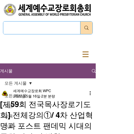
로그인
게시물
모든 게시물
세계예수교장로회 WPC
모든 게시물
2022년 5월 16일
2분 분량
[제59회 전국목사장로기도
교단
회] 전체강의①/ 4차 산업혁
교육
명과 포스트 팬데믹 시대의
기획