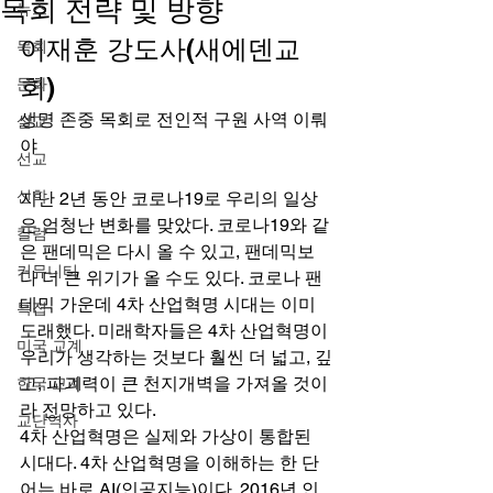
목회 전략 및 방향
뉴스
이재훈 강도사(새에덴교
목회
회) 
문화
생명 존중 목회로 전인적 구원 사역 이뤄
설교
야​​​​ 
선교
신학
지난 2년 동안 코로나19로 우리의 일상
은 엄청난 변화를 맞았다. 코로나19와 같
칼럼
은 팬데믹은 다시 올 수 있고, 팬데믹보
커뮤니티
다 더 큰 위기가 올 수도 있다. 코로나 팬
데믹 가운데 4차 산업혁명 시대는 이미 
특집
도래했다. 미래학자들은 4차 산업혁명이 
미국 교계
우리가 생각하는 것보다 훨씬 더 넓고, 깊
고, 파괴력이 큰 천지개벽을 가져올 것이
한국 교계
라 전망하고 있다. 
교단역사
4차 산업혁명은 실제와 가상이 통합된 
시대다. 4차 산업혁명을 이해하는 한 단
어는 바로 AI(인공지능)이다. 2016년 인