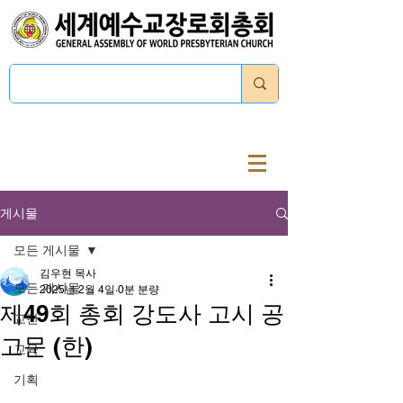
로그인
게시물
모든 게시물
김우현 목사
모든 게시물
2025년 2월 4일
0분 분량
제49회 총회 강도사 고시 공
교단
고문 (한)
교육
기획