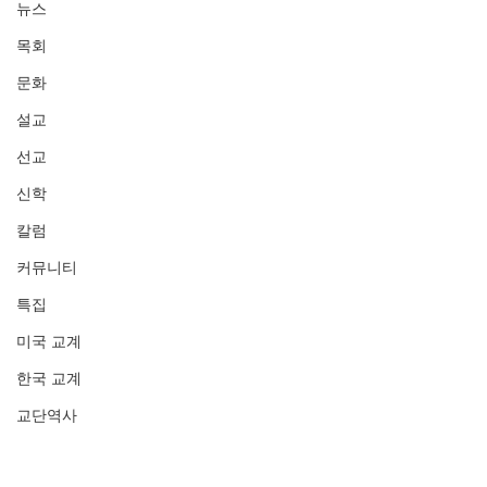
뉴스
목회
문화
설교
선교
신학
칼럼
커뮤니티
특집
미국 교계
한국 교계
교단역사