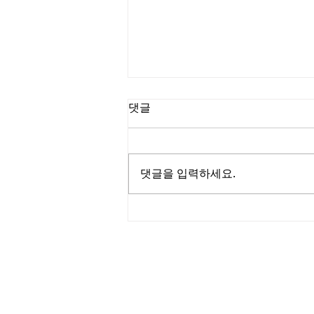
댓글
댓글을 입력하세요.
탄자니아 이강호 선교사의 선
교편지
125 S. Vermont Ave. Los A