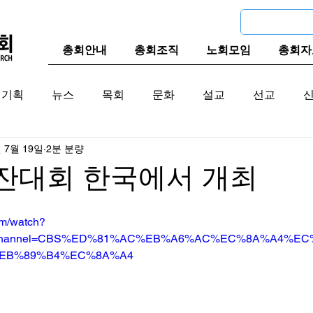
총회안내
총회조직
노회모임
총회자
기획
뉴스
목회
문화
설교
선교
년 7월 19일
2분 분량
교계
한국 교계
교단역사
로잔대회 한국에서 개최
om/watch?
b_channel=CBS%ED%81%AC%EB%A6%AC%EC%8A%A4%E
EB%89%B4%EC%8A%A4