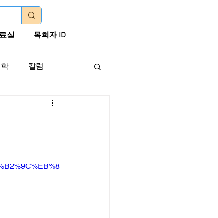
로그인
료실
목회자 ID
신학
칼럼
C%B2%9C%EB%8