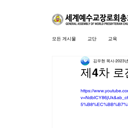
모든 게시물
교단
교육
김우현 목사
2023
커뮤니티
특집
미국 
제4차 
https://www.youtube.c
v=NdbICY86jUk&a
5%B8%EC%BB%B7%