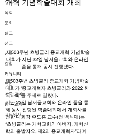
개혁 기념학술대회 개최 
뉴스
목회
문화
설교
선교
제503주년 츠빙글리 종교개혁 기념학술
신학
대회가 지난 22일 남서울교회와 온라인 
칼럼
줌을 통해 동시 진행됐다.
커뮤니티
제503주년 츠빙글리 종교개혁 기념학술
특집
대회가 ‘종교개혁자 츠빙글리와 2022 한
미국 교계
국교회’를 주제로 열렸다. 
지난 22일 남서울교회와 온라인 줌을 통
한국 교계
해 동시 진행된 학술대회에서 개회사를 
교단역사
전한 대회장 주도홍 교수(전 백석대)는 
“츠빙글리는 개혁교회의 아버지, 개혁신
학의 출발자요, 제2의 종교개혁자”라며 