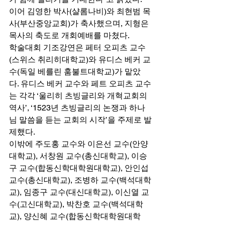
이어 김영한 박사(샬롬나비)와 최현범 목
사(부산중앙교회)가 축사했으며, 지형은 
목사의 축도로 개회예배를 마쳤다. 
학술대회 기조강연은 페터 오피츠 교수
(스위스 취리히대학교)와 유디스 베커 교
수(독일 베를린 훔불트대학교)가 맡았
다. 유디스 베커 교수와 페트 오피츠 교수
는 각각 ‘울리히 츠빙글리와 개혁교회의 
역사’, ‘1523년 츠빙글리의 논쟁과 하나
님 말씀을 듣는 교회의 시작’을 주제로 발
제했다. 
이밖에 주도홍 교수와 이은선 교수(안양
대학교), 서창원 교수(총신대학교), 이승
구 교수(합동신학대학원대학교), 안인섭 
교수(총신대학교), 조병하 교수(백석대학
교), 임종구 교수(대신대학교), 이신열 교
수(고신대학교), 박찬호 교수(백석대학
교), 양신혜 교수(합동신학대학원대학