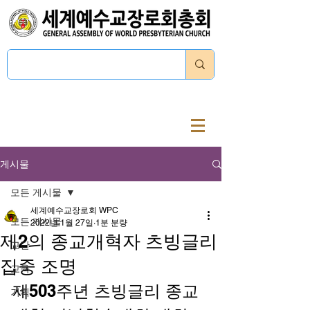
로그인
게시물
모든 게시물
세계예수교장로회 WPC
모든 게시물
2022년 1월 27일
1분 분량
제2의 종교개혁자 츠빙글리
교단
집중 조명
교육
제503주년 츠빙글리 종교
기획