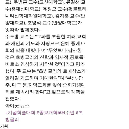
교), 우병훈 교수(고신대학교), 류길선 교
수(총대신대학교), 유정모 교수(횃불트리
니티신학대학원대학교), 김지훈 교수(안
양대학교), 조영석 교수(안양대학교)가 
잇따라 발제했다. 
주도홍 교수는 “교파를 초월한 여러 교회
와 개인의 기도와 사랑으로 은혜 중에 대
회의 막을 내렸다”며 “무엇보다 감사한 
것은 츠빙글리의 신학과 역사적 공로를 
비로소 인식하기 시작한 것”이라고 평가
했다. 주 교수는 “츠빙글리의 르네상스가 
열리길 기도하며 기대한다”며 “부산, 광
주, 대구 등 지역교회를 찾아 순회기념대
회를 계속하려 한다”고 앞으로의 계획을 
전했다. 
아이굿 뉴스
#기념학술대회
#종교개혁504주년
#츠
빙글리
기획