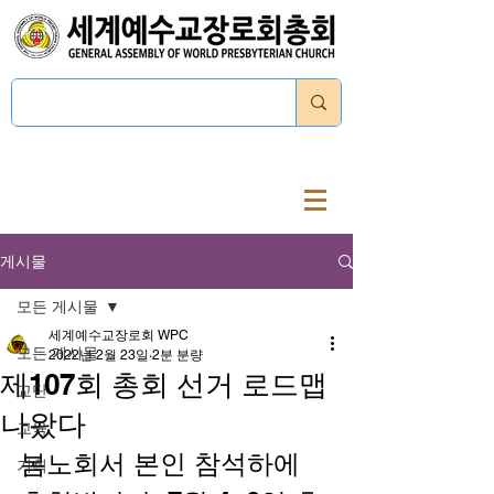
로그인
게시물
모든 게시물
세계예수교장로회 WPC
모든 게시물
2022년 2월 23일
2분 분량
제107회 총회 선거 로드맵
교단
나왔다
교육
봄노회서 본인 참석하에 
기획