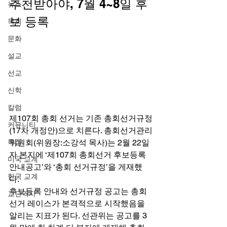
추천받아야, 7월 4~8일 후
뉴스
보 등록 
목회
문화
설교
선교
신학
칼럼
제107회 총회 선거는 기존 총회선거규정
커뮤니티
(17차 개정안)으로 치른다. 총회선거관리
위원회(위원장:소강석 목사)는 2월 22일
특집
자 본지에 ‘제107회 총회선거 후보등록 
미국 교계
안내공고’와 ‘총회 선거규정’을 게재했
한국 교계
다. 
후보등록 안내와 선거규정 공고는 총회 
교단역사
선거 레이스가 본격적으로 시작했음을 
알리는 지표가 된다. 선관위는 공고를 3