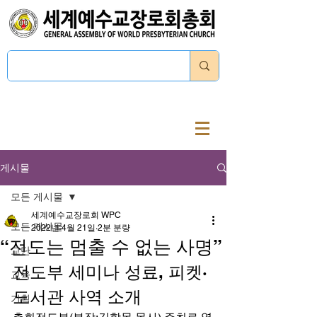
로그인
게시물
모든 게시물
세계예수교장로회 WPC
모든 게시물
2022년 4월 21일
2분 분량
“전도는 멈출 수 없는 사명”
교단
전도부 세미나 성료, 피켓·
교육
도서관 사역 소개 
기획