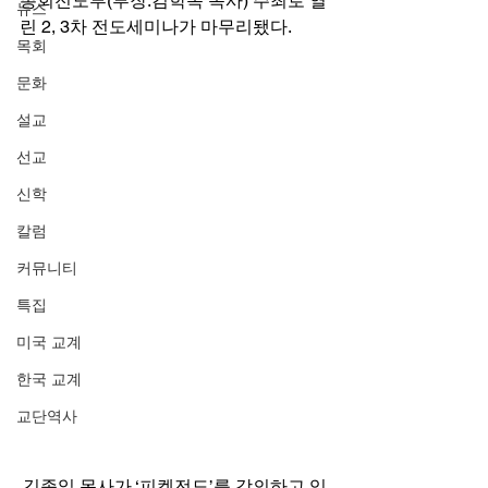
총회전도부(부장:김학목 목사) 주최로 열
뉴스
린 2, 3차 전도세미나가 마무리됐다. 
목회
문화
설교
선교
신학
칼럼
커뮤니티
특집
미국 교계
한국 교계
교단역사
김종일 목사가 ‘피켓전도’를 강의하고 있