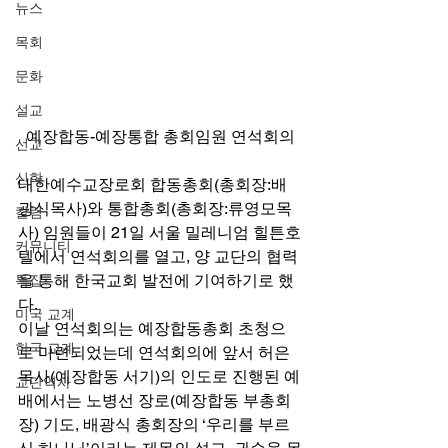
뉴스
목회
문화
설교
예장합동-예장통합 총회임원 연석회의
선교
신학
대한예수교장로회 합동총회(총회장:배
광식목사)와 통합총회(총회장:류영모목
칼럼
사) 임원들이 21일 서울 밀레니엄 힐튼호
커뮤니티
텔에서 연석회의를 열고, 양 교단의 협력
을 통해 한국교회 발전에 기여하기로 했
특집
다.
미국 교계
이날 연석회의는 예장합동총회 초청으
한국 교계
로 마련되었는데 연석회의에 앞서 허은 
목사(예장합동 서기)의 인도로 진행된 예
교단역사
배에서는 노병선 장로(예장합동 부총회
장) 기도, 배광식 총회장의 ‘우리를 부르