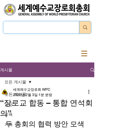
로그인
게시물
모든 게시물
세계예수교장로회 WPC
모든 게시물
2022년 2월 3일
1분 분량
“장로교 합동 – 통합 연석회
교단
의”
교육
두 총회의 협력 방안 모색 
기획