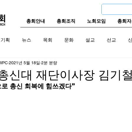
총회안내
총회조직
노회모임
총회자
기획
뉴스
목회
문화
설교
선교
WPC
2021년 5월 18일
2분 분량
교계
한국 교계
교단역사
 총신대 재단이사장 김기철
로 총신 회복에 힘쓰겠다”