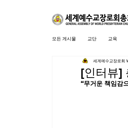
모든 게시물
교단
교육
세계예수교장로회 
커뮤니티
특집
미국 
[인터뷰]
“무거운 책임감으