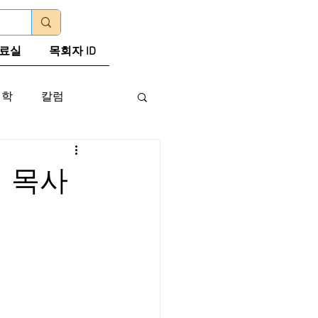
로그인
료실
목회자 ID
신학
칼럼
 목사