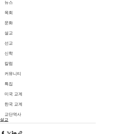
뉴스
목회
문화
설교
선교
신학
칼럼
커뮤니티
특집
미국 교계
한국 교계
교단역사
설교