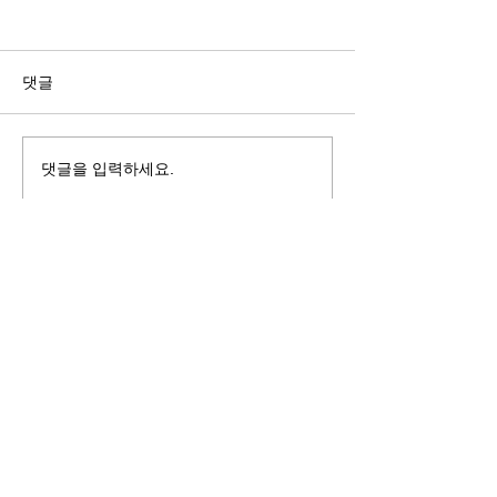
길자연 목사
김동윤 목사
쓰러지는데는 이유가 있다 (사
“거리끼는 양심의 
사기 16:4-17) #길자연목사
날 때” (골 3:18-2
댓글
사
댓글을 입력하세요.
125 S. Vermont Ave. Los Angeles,
CA 90004 | T:
213-381-0082
| F:
213-381-0010
|
office@gawpc.com
IRUS 국제개혁대학교대학원
총신대학교신학대학원