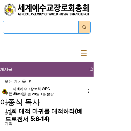
로그인
게시물
모든 게시물
세계예수교장로회 WPC
모든 게시물
2021년 3월 28일
1분 분량
이종식 목사
교단
너희 대적 마귀를 대적하라(베
교육
드로전서 5:8-14)
기획