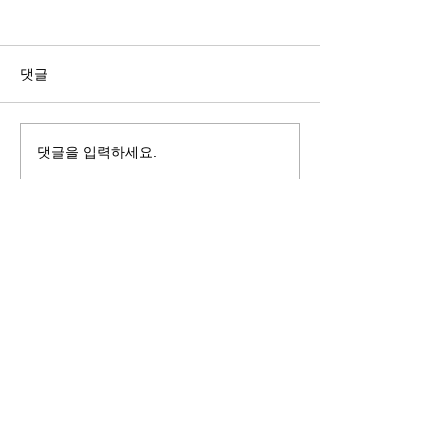
길자연 목사
김동윤 목사
쓰러지는데는 이유가 있다 (사
“거리끼는 양심의 
사기 16:4-17) #길자연목사
날 때” (골 3:18-2
댓글
사
댓글을 입력하세요.
125 S. Vermont Ave. Los Angeles,
CA 90004 | T:
213-381-0082
| F:
213-381-0010
|
office@gawpc.com
IRUS 국제개혁대학교대학원
총신대학교신학대학원