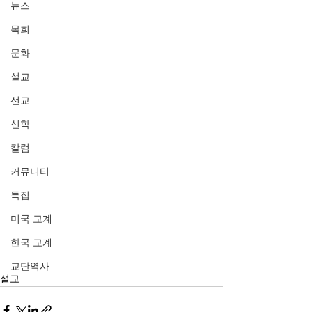
뉴스
목회
문화
설교
선교
신학
칼럼
커뮤니티
특집
미국 교계
한국 교계
교단역사
설교