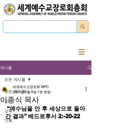
로그인
게시물
모든 게시물
세계예수교장로회 WPC
모든 게시물
2021년 6월 8일
1분 분량
이종식 목사
교단
 “예수님을 안 후 세상으로 돌아
교육
간 결과” 베드로후서 2:-20-22
기획