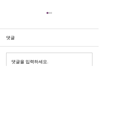
길자연 목사
김동윤 목사
쓰러지는데는 이유가 있다 (사
“거리끼는 양심의 
사기 16:4-17) #길자연목사
날 때” (골 3:18-2
댓글
사
댓글을 입력하세요.
125 S. Vermont Ave. Los Angeles,
CA 90004 | T:
213-381-0082
| F:
213-381-0010
|
office@gawpc.com
IRUS 국제개혁대학교대학원