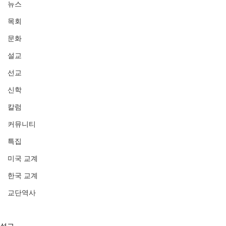
뉴스
목회
문화
설교
선교
신학
칼럼
커뮤니티
특집
미국 교계
한국 교계
교단역사