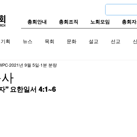
총회안내
총회조직
노회모임
총회자
기획
뉴스
목회
문화
설교
선교
WPC
2021년 9월 5일
1분 분량
교계
한국 교계
교단역사
목사
자” 요한일서 4:1~6