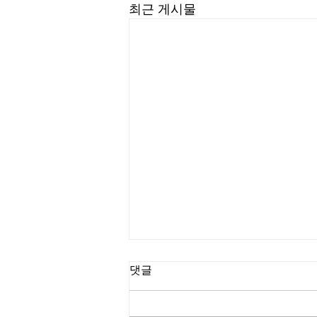
최근 게시물
길요나 목사
댓글
“한계를 넘어서는 인생을 살라” (삼
상 23:1-5) #길요나목사