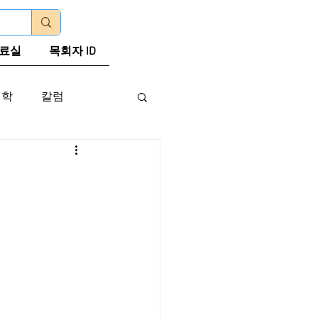
로그인
료실
목회자 ID
신학
칼럼