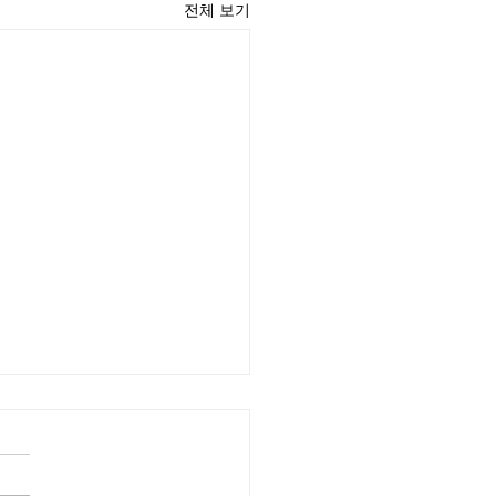
전체 보기
윤 목사
리끼는 양심의 가책이 일어날
골 3:18-21) #김동윤목사