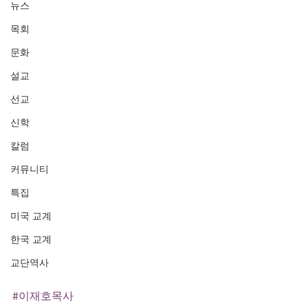
뉴스
목회
문화
설교
선교
신학
칼럼
커뮤니티
특집
미국 교계
한국 교계
교단역사
#이재호목사