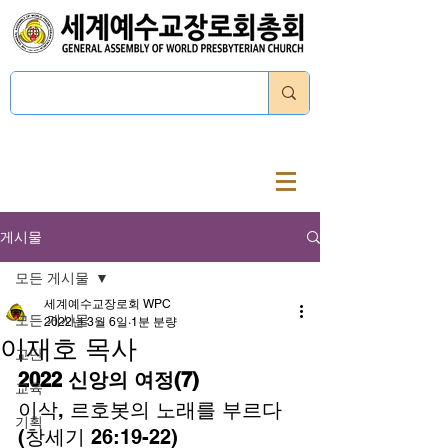
로그인
게시물
모든 게시물
세계예수교장로회 WPC
모든 게시물
2022년 3월 6일
1분 분량
이재호 목사
교단
2022 신앙의 여정(7)
교육
이삭, 르호봇의 노래를 부르다 
기획
(창세기 26:19-22) 