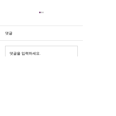
길자연 목사
김동윤 목사
쓰러지는데는 이유가 있다 (사
“거리끼는 양심의 
사기 16:4-17) #길자연목사
날 때” (골 3:18-2
댓글
사
댓글을 입력하세요.
125 S. Vermont Ave. Los Angeles,
CA 90004 | T:
213-381-0082
| F:
213-381-0010
|
office@gawpc.com
IRUS 국제개혁대학교대학원