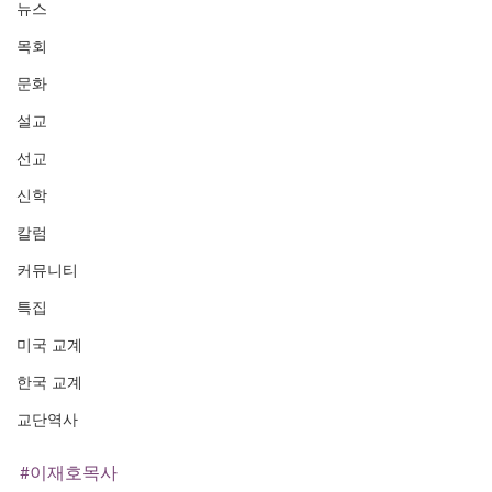
뉴스
목회
문화
설교
선교
신학
칼럼
커뮤니티
특집
미국 교계
한국 교계
교단역사
#이재호목사