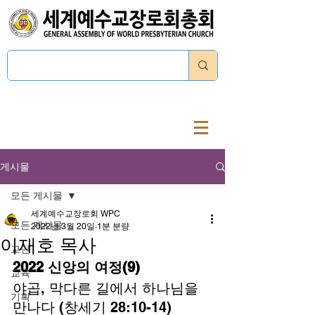
로그인
게시물
모든 게시물
세계예수교장로회 WPC
모든 게시물
2022년 3월 20일
1분 분량
이재호 목사
교단
2022 신앙의 여정(9)
교육
야곱, 막다른 길에서 하나님을 
기획
만나다 (창세기 28:10-14) 