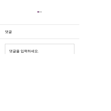
길자연 목사
김동윤 목사
쓰러지는데는 이유가 있다 (사
“거리끼는 양심의 
사기 16:4-17) #길자연목사
날 때” (골 3:18-2
댓글
사
댓글을 입력하세요.
125 S. Vermont Ave. Los Angeles,
CA 90004 | T:
213-381-0082
| F:
213-381-0010
|
office@gawpc.com
IRUS 국제개혁대학교대학원