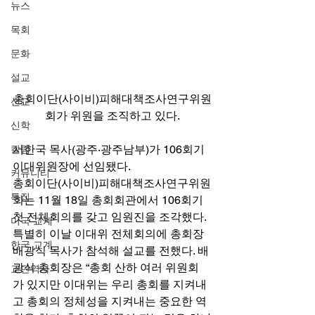
뉴스
목회
문화
설교
총회이단(사이비)피해대책조사연구위원
선교
회가 위원을 조직하고 있다.
신학
서한국 목사(광주·광주남부)가 106회기 
칼럼
이대위원장에 선임됐다. 
커뮤니티
총회이단(사이비)피해대책조사연구위원
특집
회는 11월 18일 총회회관에서 106회기 
첫 전체회의를 갖고 임원진을 조각했다. 
미국 교계
특별히 이날 이대위 전체회의에 총회장 
한국 교계
배광식 목사가 참석해 설교를 전했다. 배
광식 총회장은 “총회 산하 여러 위원회
교단역사
가 있지만 이대위는 우리 총회를 지켜내
고 총회의 정체성을 지켜내는 중요한 역