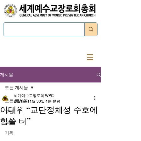
로그인
게시물
모든 게시물
세계예수교장로회 WPC
모든 게시물
2021년 11월 30일
1분 분량
이대위 “교단정체성 수호에
교단
힘쓸 터”
교육
기획