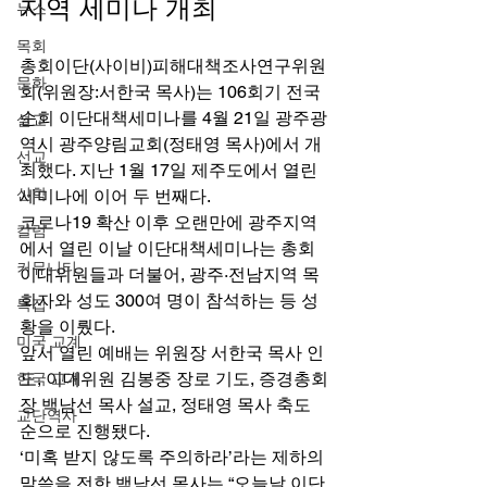
지역 세미나 개최 
뉴스
목회
총회이단(사이비)피해대책조사연구위원
문화
회(위원장:서한국 목사)는 106회기 전국
순회 이단대책세미나를 4월 21일 광주광
설교
역시 광주양림교회(정태영 목사)에서 개
선교
최했다. 지난 1월 17일 제주도에서 열린 
신학
세미나에 이어 두 번째다. 
코로나19 확산 이후 오랜만에 광주지역
칼럼
에서 열린 이날 이단대책세미나는 총회 
커뮤니티
이대위원들과 더불어, 광주·전남지역 목
회자와 성도 300여 명이 참석하는 등 성
특집
황을 이뤘다. 
미국 교계
앞서 열린 예배는 위원장 서한국 목사 인
도, 이대위원 김봉중 장로 기도, 증경총회
한국 교계
장 백남선 목사 설교, 정태영 목사 축도 
교단역사
순으로 진행됐다. 
‘미혹 받지 않도록 주의하라’라는 제하의 
말씀을 전한 백남선 목사는 “오늘날 이단