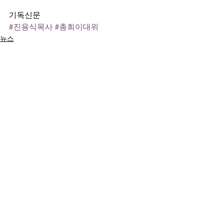
기독신문
#진용식목사
#총회이대위
뉴스
선교
전체 보기
최근 게시물