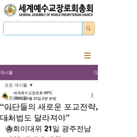
로그인
게시물
모든 게시물
세계예수교장로회 WPC
모든 게시물
2022년 4월 22일
2분 분량
“이단들의 새로운 포교전략,
교단
대처법도 달라져야”
교육
총회이대위 21일 광주전남
기획