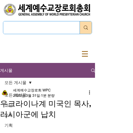
로그인
게시물
모든 게시물
세계예수교장로회 WPC
모든 게시물
2022년 3월 31일
1분 분량
우크라이나계 미국인 목사,
교단
러시아군에 납치
교육
기획