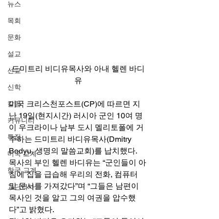
뉴스
목회
문화
설교
드미트리 비디유목사와 아내 헬렌 바디
선교
유
신학
미국 크리스천포스트(CP)에 따르면 지
칼럼
난 19일(현지시간) 러시아 군인 10여 명
커뮤니티
이 우크라이나 남부 도시 멜리토폴에 거
특집
주하는 드미트리 바디유목사(Dmitry 
Bodyu, 생명의 말씀교회)를 납치했다. 
미국 교계
목사의 부인 헬렌 바디유는 “군인들이 아
한국 교계
침에 집을 급습해 우리의 전화, 컴퓨터 
및 문서를 가져갔다”며 “그들은 남편이 
교단역사
목사인 것을 알고 그의 여권을 압수했
다”고 밝혔다. 