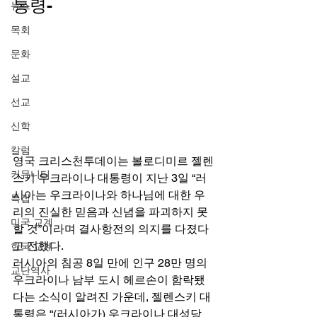
통령- 
뉴스
목회
문화
설교
선교
신학
칼럼
영국 크리스천투데이는 볼로디미르 젤렌
커뮤니티
스키 우크라이나 대통령이 지난 3일 “러
시아는 우크라이나와 하나님에 대한 우
특집
리의 진실한 믿음과 신념을 파괴하지 못
미국 교계
할 것”이라며 결사항전의 의지를 다졌다
고 전했다. 
한국 교계
러시아의 침공 8일 만에 인구 28만 명의 
교단역사
우크라이나 남부 도시 헤르손이 함락됐
다는 소식이 알려진 가운데, 젤렌스키 대
통령은 “(러시아가) 우크라이나 대성당