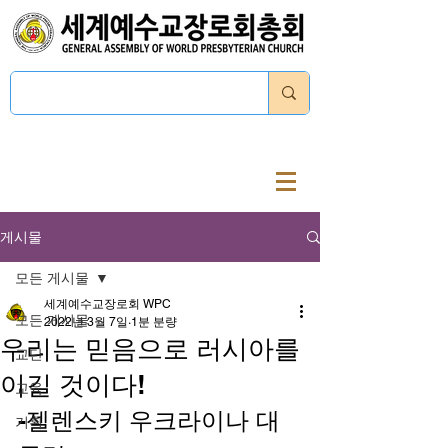
로그인
게시물
모든 게시물
세계예수교장로회 WPC
모든 게시물
2022년 3월 7일
1분 분량
우리는 믿음으로 러시아를
교단
이길 것이다!
교육
-젤렌스키 우크라이나 대
기획