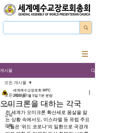
로그인
게시물
모든 게시물
세계예수교장로회 WPC
모든 게시물
2022년 1월 5일
1분 분량
오미크론을 대하는 각국
교단
전 세계가 오미크론 확산세로 몸살을 앓
교육
는 상황 속에서도, 이스라엘 등 유럽 주요
기획
국들은 ‘위드 코로나’의 일환으로 국경개