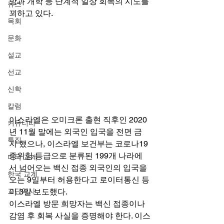
방과 개학 등 단계적 일상 회복의 시도를 
뉴스
꾀하고 있다. 
목회
문화
설교
선교
신학
칼럼
이스라엘은 오미크론 출현 직후인 2020
커뮤니티
년 11월 말에는 외국인 입국을 전면 금
특집
지 했으나, 이스라엘 보건부는 코로나19 
중위험 등급으로 분류된 199개 나라에
미국 교계
서 넘어오는 백신 접종 외국인의 입국을 
한국 교계
오는 9일부터 허용한다고 로이터통신 등
교단역사
이 3일 보도했다. 
이스라엘 방문 희망자는 백신 접종이나 
감염 후 회복 사실을 증명해야 한다. 이스