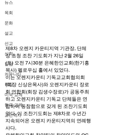
뉴스
목회
문화
설교
선교
제8차 오렌지 카운티지역 기관장, 단체
신학
장 초청 조찬 기도회가 지난 2월 26일
(토) 오전 7시30분 은혜한인교회(한기홍 
칼럼
목사) 펠로우십 홀에서 있었다.  
커뮤니티
이는 오렌지카운티 기독교교회협의회
(회장 신상은목사)와 오렌지카운티 장로
특집
회 연합회(회장 김생수장로)가 공동주최
미국 교계
하고 오렌지카운티 기독교 단체들은 연
한국 교계
합하여 동참함으로 갖게 된 조찬기도회
였다. 이 조찬기도회는 제8차로 수년간 
교단역사
지속되어온 오렌지 카운티지역의 연례행
사다. 