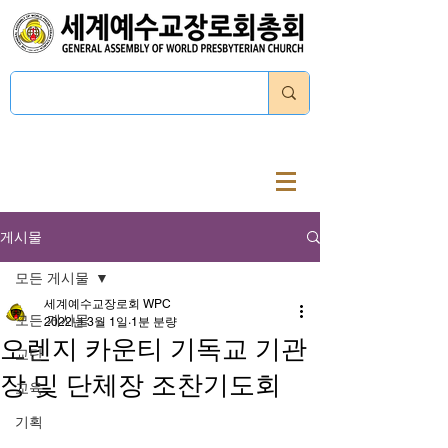
로그인
게시물
모든 게시물
세계예수교장로회 WPC
모든 게시물
2022년 3월 1일
1분 분량
오렌지 카운티 기독교 기관
교단
장 및 단체장 조찬기도회
교육
기획