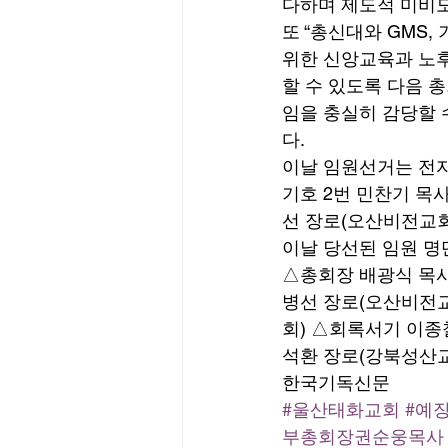
다하며 제도적 미비도
또 “총신대와 GMS
위한 신앙교육과 노후
할 수 있도록 다음 
임을 충실히 감당할 
다. 
이날 임원선거는 전자
기호 2번 민찬기 목
선 장로(오산비전교회
이날 당선된 임원 명
△총회장 배광식 목사
병선 장로(오산비전교
회) △회록서기 이종
석환 장로(강북성산교
한국기독신문
#울산태화교회
#예
부총회장권순웅목사