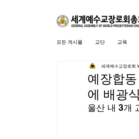
모든 게시물
교단
교육
세계예수교장로회 
커뮤니티
특집
미국 
예장합동 
에 배광식
울산 내 3개