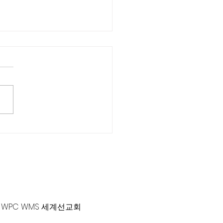
여권 발급 지연에 불만 폭
."석달만에 겨우"
-381-0010 |
office@gawpc.com
WPC WMS 세계선교회