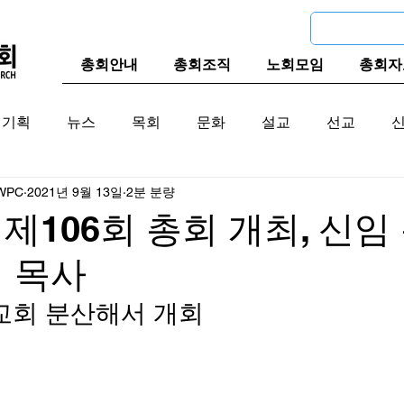
총회안내
총회조직
노회모임
총회자
기획
뉴스
목회
문화
설교
선교
WPC
2021년 9월 13일
2분 분량
교계
한국 교계
교단역사
제106회 총회 개최, 신임
 목사
 교회 분산해서 개회 