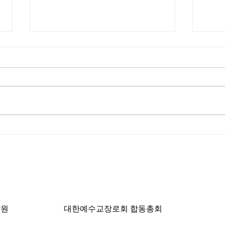
제4차 로잔대회 한국에서 개
미국
최
발.
ngeles, CA 90004 | T: 213-381-0082 | F: 213
학원
대한예수교장로회 합동총회