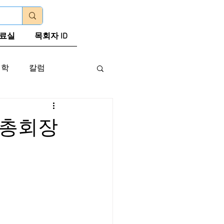
로그인
료실
목회자 ID
신학
칼럼
 총회장