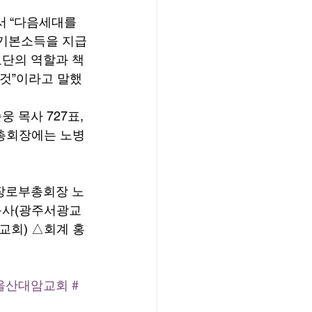
서 “다음세대를 
 기본소득을 지급
교단의 역할과 책
 것”이라고 말했
목사 727표, 
부총회장에는 노병
 장로부총회장 노
목사(광주서광교
교회) △회계 홍
울산대암교회
#