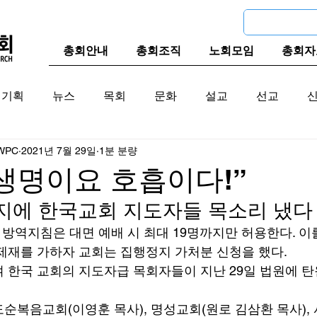
총회안내
총회조직
노회모임
총회자
기획
뉴스
목회
문화
설교
선교
WPC
2021년 7월 29일
1분 분량
교계
한국 교계
교단역사
생명이요 호흡이다!”
지에 한국교회 지도자들 목소리 냈다
 방역지침은 대면 예배 시 최대 19명까지만 허용한다. 이
제재를 가하자 교회는 집행정지 가처분 신청을 했다. 
 한국 교회의 지도자급 목회자들이 지난 29일 법원에 
순복음교회(이영훈 목사), 명성교회(원로 김삼환 목사),