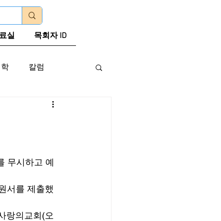
로그인
료실
목회자 ID
신학
칼럼
 
를 무시하고 예
탄원서를 제출했
 사랑의교회(오