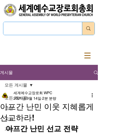
로그인
게시물
모든 게시물
세계예수교장로회 WPC
모든 게시물
2021년 9월 14일
2분 분량
아프간 난민 이웃 지혜롭게
교단
선교하라!
교육
아프간 난민 선교 전략
기획