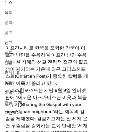
뉴스
목회
문화
설교
선교
아프간사태로 한국을 포함한 각국이 아
신학
프간 난민을 수용하여 아프간 난민 수용
에 대한 지혜와 선교 전략적 접근의 필요
칼럼
성이 제기되는 가운데 최근 크리스천포
커뮤니티
스트(Christian Post)가 중요한 칼럼을 게
특집
재해 이목이 쏠리고 있다. 
크리스천포스트는 지난 9월 9일 인터넷
미국 교계
판에 “새로운 아프가니스탄 이웃과 복음 
한국 교계
나누기(Sharing the Gospel with your 
new Afghan neighbors”라는 제목의 칼
교단역사
럼을 게재했다. 칼럼기고자는 전 세계 온
건 무슬림을 강화하는 교육 단체인 ‘세계 