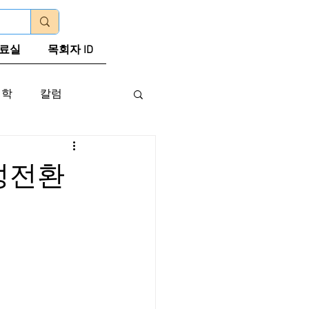
로그인
료실
목회자 ID
신학
칼럼
 성전환