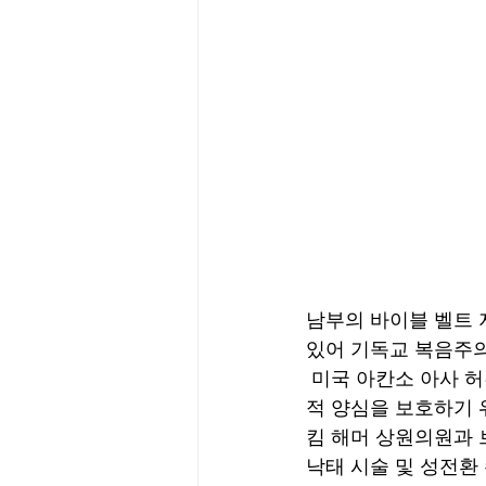
남부의 바이블 벨트 
있어 기독교 복음주의
 미국 아칸소 아사 허친슨(Asa Hutchinson) 주지사는 의료사업자, 납부자, 의료 기관의 종교
적 양심을 보호하기 
킴 해머 상원의원과 브
낙태 시술 및 성전환