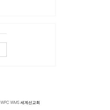
S 2022년도 가을학기 신
 모집
-381-0010 |
office@gawpc.com
WPC WMS 세계선교회