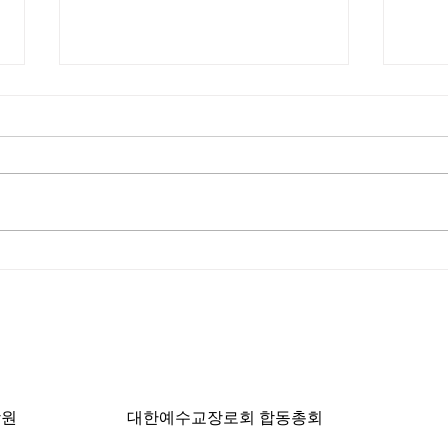
한국입국 K-ETA 한시적 면제
IRU
입생
ngeles, CA 90004 | T: 213-381-0082 | F: 213
학원
대한예수교장로회 합동총회