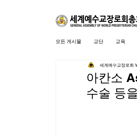
모든 게시물
교단
교육
세계예수교장로회 
커뮤니티
특집
미국 
아칸소 A
수술 등