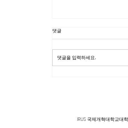
댓글
댓글을 입력하세요.
미국여권 발급 지연에 불만 폭
발.."석달만에 겨우"
125 S. Vermont Ave. Los A
IRUS 국제개혁대학교대