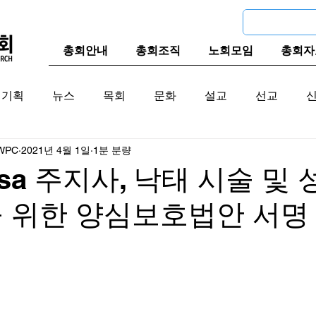
총회안내
총회조직
노회모임
총회자
기획
뉴스
목회
문화
설교
선교
WPC
2021년 4월 1일
1분 분량
교계
한국 교계
교단역사
sa 주지사, 낙태 시술 및
을 위한 양심보호법안 서명