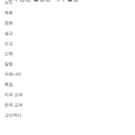
뉴스
목회
문화
설교
선교
신학
칼럼
커뮤니티
특집
미국 교계
한국 교계
교단역사