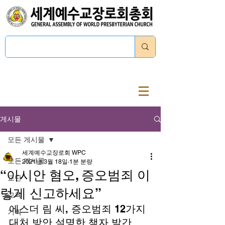
로그인
게시물
모든 게시물
세계예수교장로회 WPC
모든 게시물
2021년 3월 18일
1분 분량
“아시안 혐오, 증오범죄 이
교단
렇게 신고하세요”
교육
에스더 림 씨, 증오범죄 12가지 
기획
대처 방안 설명한 책자 발간 