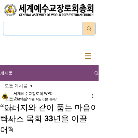
로그인
게시물
모든 게시물
세계예수교장로회 WPC
모든 게시물
2021년 11월 4일
8분 분량
“아버지와 같이 품는 마음이
교단
텍사스 목회 33년을 이끌
교육
어”
기획