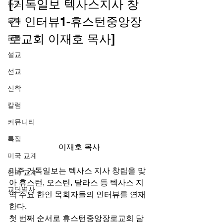
[기독일보 텍사스지사 창
뉴스
간 인터뷰1-휴스턴중앙장
목회
로교회 이재호 목사] 
문화
설교
선교
신학
칼럼
커뮤니티
특집
이재호 목사
미국 교계
미주 기독일보는 텍사스 지사 창립을 맞
한국 교계
아 휴스턴, 오스틴, 달라스 등 텍사스 지
교단역사
역 주요 한인 목회자들의 인터뷰를 연재
한다. 
첫 번째 순서로 휴스턴중앙장로교회 담