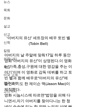
뉴스
목회
문화
설교
선교
‘아버지의 유산’ 세트장의 배우 토빈 벨
신학
(Tobin Bell)
칼럼
아버지의 날 주말에 맞춰17일 하루 동안 
커뮤니티
영화”아버지의 유산”이 상영된다.이 영화
는’가족,충성,구원에 대한 영감을 주는 이
특집
야기’이며 이 영화로 감독 데뷔를 하고 토
미국 교계
빈 벨과 함께 배우로“아버지의 유산”에 
한국 교계
출연하기도 한 제이슨 맥(Jason Mac)이 
제작했다. 
교단역사
영화 시놉시스에 따르면“법망을 피해 다
니면서,자기 아버지를 찾아다니는 한 청
년이 숲속에 있는 한 외딴 노인의 삶에 빠