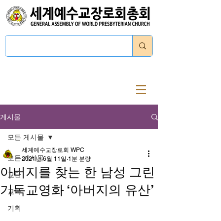
로그인
게시물
모든 게시물
세계예수교장로회 WPC
모든 게시물
2021년 6월 11일
1분 분량
아버지를 찾는 한 남성 그린
교단
기독교영화 ‘아버지의 유산’
교육
기획