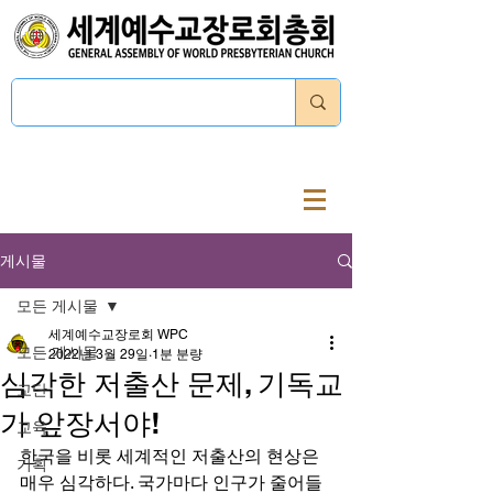
로그인
게시물
모든 게시물
세계예수교장로회 WPC
모든 게시물
2022년 3월 29일
1분 분량
심각한 저출산 문제, 기독교
교단
가 앞장서야!
교육
한국을 비롯 세계적인 저출산의 현상은 
기획
매우 심각하다. 국가마다 인구가 줄어들