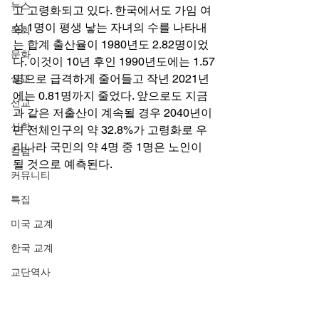
뉴스
고 고령화되고 있다. 한국에서도 가임 여
성 1명이 평생 낳는 자녀의 수를 나타내
목회
는 합계 출산율이 1980년도 2.82명이었
문화
다. 이것이 10년 후인 1990년도에는 1.57
명으로 급격하게 줄어들고 작년 2021년
설교
에는 0.81명까지 줄었다. 앞으로도 지금
선교
과 같은 저출산이 계속될 경우 2040년이
신학
면 전체인구의 약 32.8%가 고령화로 우
리나라 국민의 약 4명 중 1명은 노인이 
칼럼
될 것으로 예측된다.  
커뮤니티
특집
미국 교계
한국 교계
교단역사