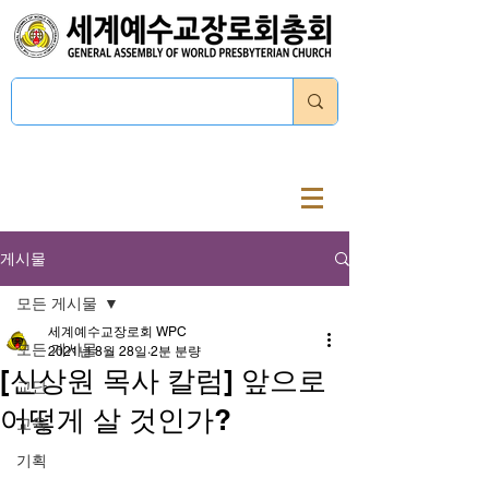
로그인
게시물
모든 게시물
세계예수교장로회 WPC
모든 게시물
2021년 8월 28일
2분 분량
[신상원 목사 칼럼] 앞으로
교단
어떻게 살 것인가?
교육
기획