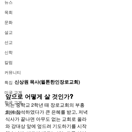
뉴스
목회
문화
설교
선교
신학
칼럼
커뮤니티
신상원 목사(윌톤한인장로교회)
특집
미국 교계
앞으로 어떻게 살 것인가?
한국 교계
저는 중학교 2학년 때 장로교회의 부흥
회에 참석하였다가 큰 은혜를 받고, 저녁 
교단역사
식사가 끝나면 아무도 없는 교회로 올라
와 강대상 앞에 엎드려 기도하기를 시작