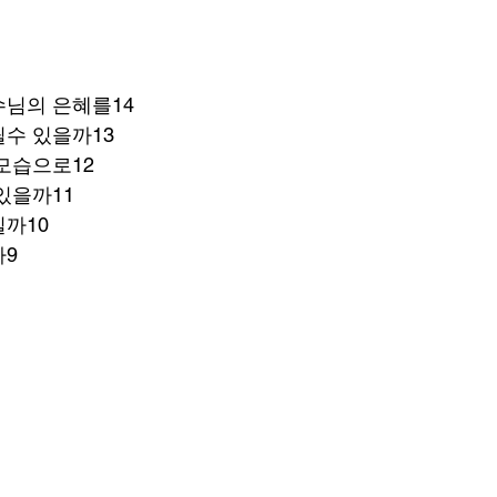
수님의 은혜를14
수 있을까13
모습으로12
있을까11
까10
까9