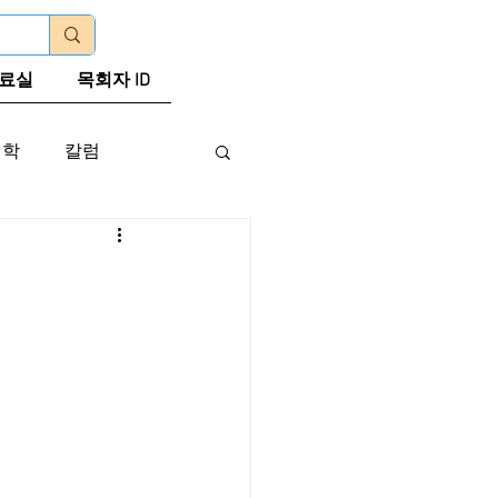
로그인
료실
목회자 ID
신학
칼럼