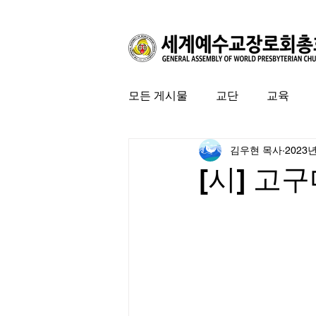
모든 게시물
교단
교육
김우현 목사
2023
커뮤니티
특집
미국 
[시] 고