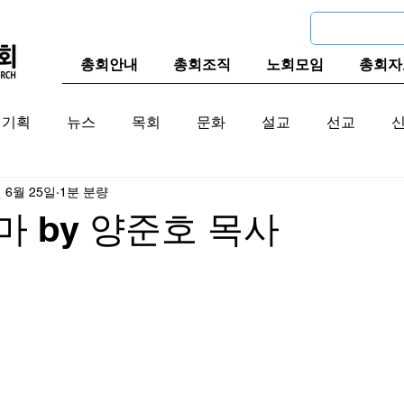
총회안내
총회조직
노회모임
총회자
기획
뉴스
목회
문화
설교
선교
년 6월 25일
1분 분량
교계
한국 교계
교단역사
구마 by 양준호 목사