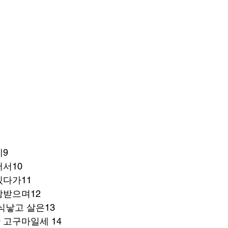
데9
서10
있다가11
랑받으며12
식낳고 살은13
 고구마일세 14