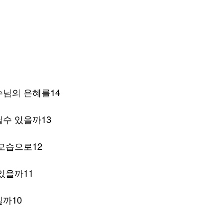
수님의 은혜를14
수 있을까13
모습으로12
있을까11
까10