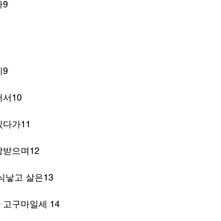
까9
데9
서10
있다가11
랑받으며12
식낳고 살은13
 고구마일세 14