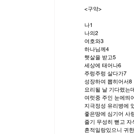
<구약>
나1
나의2
여호와3
하나님께4
햇살을 받고5
세상에 태어나6
주렁주렁 살다가7
성장하여 뽑히어서8
요리될 날 기다렸는
여럿중 주인 눈에띄어
지극정성 유리병에 
좋은땅에 심기어 사
줄기 무성히 뻗고 자
흔적일랑있으니 귀한