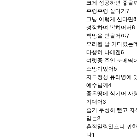
크게 성공하면 좋을
주렁주렁 살다가7
그냥 이렇게 산다면8
성장하여 뽑히어서8
책망을 받을거야7
요리될 날 기다렸는
다행히 나에겐6
여럿중 주인 눈에띄어
소망이있어5
지극정성 유리병에 
예수님께4
좋은땅에 심기어 사
기대어3
줄기 무성히 뻗고 자
믿는2
흔적일랑있으니 귀한
나1