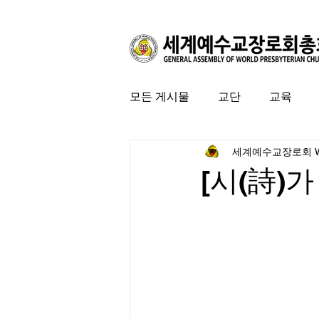
모든 게시물
교단
교육
세계예수교장로회 
커뮤니티
특집
미국 
[시(詩)