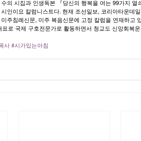
수의 시집과 인생독본 『당신의 행복을 여는 99가지 열쇠
시인이요 칼럼니스트다. 현재 조선일보, 코리아타운데일리
미주침례신문, 미주 복음신문에 고정 칼럼을 연재하고 있
A대표로 국제 구호전문가로 활동하면서 청교도 신앙회복
목사
#시가있는아침