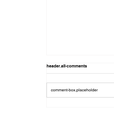
header.all-comments
comment-box.placeholder
소리엘과 함께 하는 Love
Together Concert