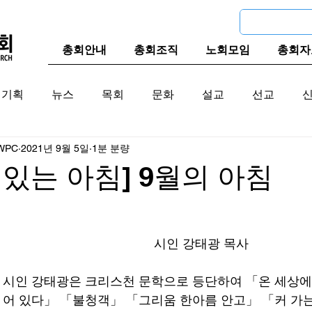
총회안내
총회조직
노회모임
총회자
기획
뉴스
목회
문화
설교
선교
WPC
2021년 9월 5일
1분 분량
교계
한국 교계
교단역사
가 있는 아침] 9월의 아침
시인 강태광 목사
시인 강태광은 크리스천 문학으로 등단하여 「온 세상에
어 있다」 「불청객」 「그리움 한아름 안고」 「커 가는