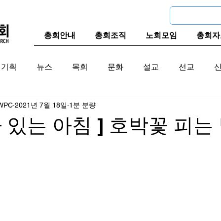
총회안내
총회조직
노회모임
총회자
기획
뉴스
목회
문화
설교
선교
WPC
2021년 7월 18일
1분 분량
교계
한국 교계
교단역사
가 있는 아침 ] 호박꽃 피는