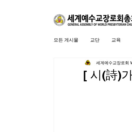
모든 게시물
교단
교육
세계예수교장로회 
커뮤니티
특집
미국 
[ 시(詩)