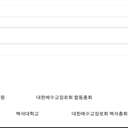
[시] 고구마 by 양준호 목사
“문
힘 
ngeles, CA 90004 | T: 213-381-0082 | F: 213
학원
대한예수교장로회 합동총회
백석대학교
대한예수교장로회 백석총회