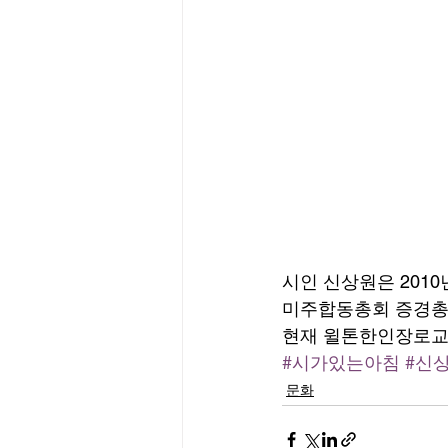
시인 신상원은 201
미주합동총회 증경총회
현재 윌톤한인장로교회
#시가있는아침
#신
문화