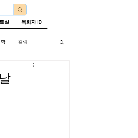
로그인
료실
목회자 ID
신학
칼럼
 날