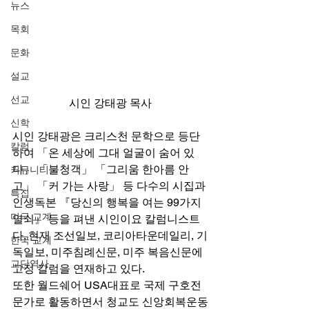
뉴스
목회
문화
설교
선교
시인 강태광 목사
신학
시인 강태광은 크리스천 문학으로 등단
칼럼
하여 「온 세상에 그대 얼굴이 숨어 있
다」 「불청객」 「그리움 한아름 안
커뮤니티
고」 「커 가는 사랑」 등 다수의 시집과 
특집
인생독본 『당신의 행복을 여는 99가지 
미국 교계
열쇠』 등을 펴낸 시인이요 칼럼니스트
다. 현재 조선일보, 코리아타운데일리, 기
한국 교계
독일보, 미주침례신문, 미주 복음신문에 
교단역사
고정 칼럼을 연재하고 있다. 
또한 월드쉐어 USA대표로 국제 구호전
문가로 활동하면서 청교도 신앙회복운동