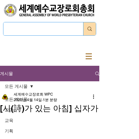
로그인
게시물
모든 게시물
세계예수교장로회 WPC
모든 게시물
2022년 4월 14일
1분 분량
[시(詩)가 있는 아침] 십자가
교단
교육
기획