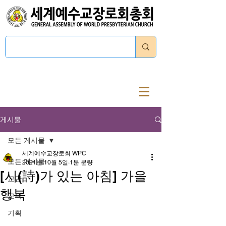
로그인
게시물
모든 게시물
세계예수교장로회 WPC
모든 게시물
2021년 10월 5일
1분 분량
[시(詩)가 있는 아침] 가을
교단
행복
교육
기획