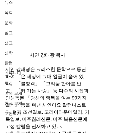
뉴스
목회
문화
설교
선교
신학
시인 강태광 목사
칼럼
시인 강태광은 크리스천 문학으로 등단
커뮤니티
하여 「온 세상에 그대 얼굴이 숨어 있
특집
다」 「불청객」 「그리움 한아름 안
고」 「커 가는 사랑」 등 다수의 시집과 
미국 교계
인생독본 『당신의 행복을 여는 99가지 
한국 교계
열쇠』 등을 펴낸 시인이요 칼럼니스트
다. 현재 조선일보, 코리아타운데일리, 기
교단역사
독일보, 미주침례신문, 미주 복음신문에 
고정 칼럼을 연재하고 있다. 