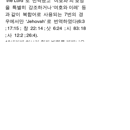
‘the Lord’ 로  번역했고  ‘여호와’의 호칭
을  특별히  강조하거나 ‘여호와 이레’  등
과 같이  복합어로  사용되는  7번의  경
우에서만  ‘Jehovah’ 로  번역하였다(6:3 
; 17:15 ;  창  22: 14 ; 삿  6:24  ; 시  83: 18 
; 사  12:2 ; 26:4). 
19세기에 히브리 학자 빌헬름 게제니우
스 (1786~1842년)는 초기 그리스어 [오
리겐같은 교회교부들] 사본의 신명(神名)
에 대한 그의 연구를 바탕으로 “야훼”를 
가장 사실적인 발음으로 제안하였으며 
그 결과 19세기와 20세기에 성경학자들
은 야훼라는 형태를 사용하기 시작하였
으며 성경 학계에 일반적으로 쓰이게 되
었다.  따라서 영어 성경에서도 이를 
Jehovah，Yehovah，Jahweh，
Yahweh 등 다양하게 표기하고 있다.  이
를  한글로  표기하는데 있어서도 여호
와, 야웨，야훼  등 다양한 주장이 제기되