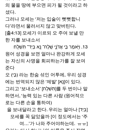
의 물을 땅에 부으면 피가 될 것이라고 하
셨다.  
그러나 모세는 ‘저는 입술이 뻣뻣합니
다’라면서 물러서지 않고 맞버틴다.  
[출4:13] 모세가 이르되 오 주여 보낼 만
한 자를 보내소서 
13. וַיֹּ֖אמֶר בִּ֣י אֲדֹנָ֑י שְֽׁלַֽח־ נָ֖א בְּיַד־ תִּשְׁלָֽח׃ 
원어 성경을 보면 얼마나 완강하게 모세
는 자신의 사명을 회피하는가를 잘 보여
준다 
오 (בִּ֣י) 라는 한숨 섞인 어투에, 우리 성경
에는 번역되지 않은 ‘제발’ [נָ֖א]이 있다.  
그리고 ‘보내소서’ [תִּשְׁלָֽח]를 두 번이나 말
하면서, ‘능력 있는 다른 사람 (원어적으
로는 다른 손을 통하여) 
[בְּיַד]을 보내달라고 한다. 우리는 얼마나 
모세를 꼭 닮았을까 [이 정도에서는 ‘주
여…’가 나와 주어야하는데.  ㅠㅠ] 