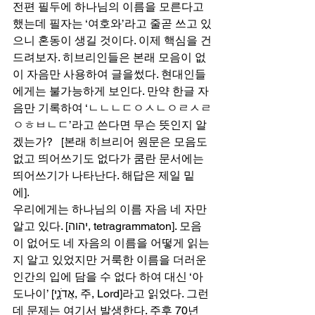
전편 필두에 하나님의 이름을 모른다고 
했는데 필자는 ‘여호와’라고 줄곧 쓰고 있
으니 혼동이 생길 것이다. 이제 핵심을 건
드려보자. 히브리인들은 본래 모음이 없
이 자음만 사용하여 글을썼다. 현대인들
에게는 불가능하게 보인다. 만약 한글 자
음만 기록하여 ‘ㄴㄴㄴㄷㅇㅅㄴㅇㄹㅅㄹ
ㅇㅎㅂㄴㄷ’라고 쓴다면 무슨 뜻인지 알
겠는가?   [본래 히브리어 원문은 모음도 
없고 띄어쓰기도 없다가 쿰란 문서에는 
띄어쓰기가 나타난다. 해답은 제일 밑
에]. 
우리에게는 하나님의 이름 자음 네 자만 
알고 있다. [יהוה, tetragrammaton]. 모음
이 없어도 네 자음의 이름을 어떻게 읽는
지 알고 있었지만 거룩한 이름을 더러운 
인간의 입에 담을 수 없다 하여 대신 ‘아
도나이’ [אֲדֹנָ֑י, 주, Lord]라고 읽었다. 그런
데 문제는 여기서 발생한다. 주후 70년