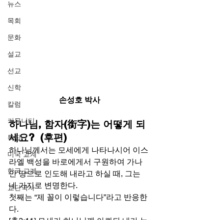
뉴스
목회
문화
설교
선교
신학
손성호 박사
칼럼
커뮤니티
하나님, 함자(銜字)는 어떻게 되
세요?  (후편)
특집
하나님께서는 모세에게 나타나시어 이스
미국 교계
라엘 백성을 바로에게서 구원하여 가나
한국 교계
안 땅으로 인도해 내라고 하실 때, 그는 
네 가지로 변명한다. 
교단역사
첫째는 “제 꼴이 이렇습니다”라고 반응한
다. 