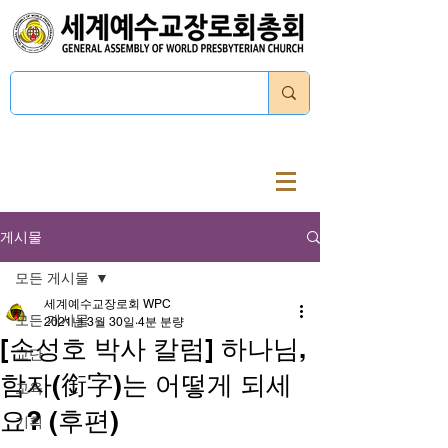
로그인
게시물
모든 게시물
세계예수교장로회 WPC
모든 게시물
2021년 3월 30일
4분 분량
[손성호 박사 칼럼] 하나님,
교단
함자(銜字)는 어떻게 되세
교육
요? (후편)
기획