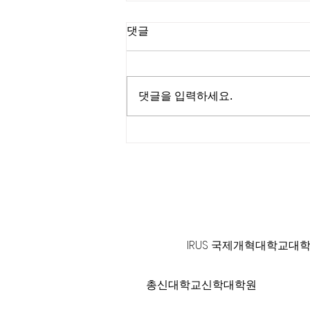
댓글
댓글을 입력하세요.
진석호 목사┃C채널 [소문난
성경교실]
125 S. Vermont Ave. Los A
IRUS 국제개혁대학교대
총신대학교신학대학원