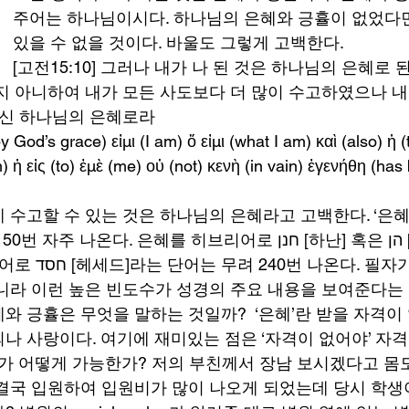
주어는 하나님이시다. 하나님의 은혜와 긍휼이 없었다면
있을 수 없을 것이다. 바울도 그렇게 고백한다. 
[고전15:10] 그러나 내가 나 된 것은 하나님의 은혜로 
지 아니하여 내가 모든 사도보다 더 많이 수고하였으나 내
하신 하나님의 은혜로라 
 God’s grace) εἰμι (I am) ὅ εἰμι (what I am) καὶ (also) ἡ (
m) ἡ εἰς (to) ἐμὲ (me) οὐ (not) κενὴ (in vain) ἐγενήθη (h
수고할 수 있는 것은 하나님의 은혜라고 고백한다. ‘은혜’라
다. 은혜를 히브리어로 חנן [하난] 혹은 הן [헨]이 150번 나
 필자가 단어의 통계
니라 이런 높은 빈도수가 성경의 주요 내용을 보여준다는 
와 긍휼은 무엇을 말하는 것일까?  ‘은혜’란 받을 자격이
나 사랑이다. 여기에 재미있는 점은 ‘자격이 없어야’ 자격
리가 어떻게 가능한가? 저의 부친께서 장남 보시겠다고 몸
결국 입원하여 입원비가 많이 나오게 되었는데 당시 학생