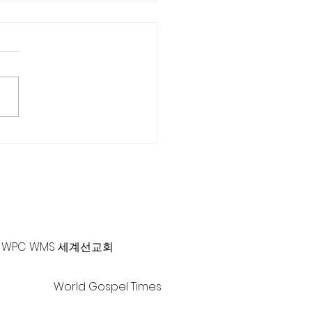
근 목사 칼럼] 또 한 사람
-381-0010 |
office@gawpc.com
WPC WMS 세계선교회
World Gospel Times