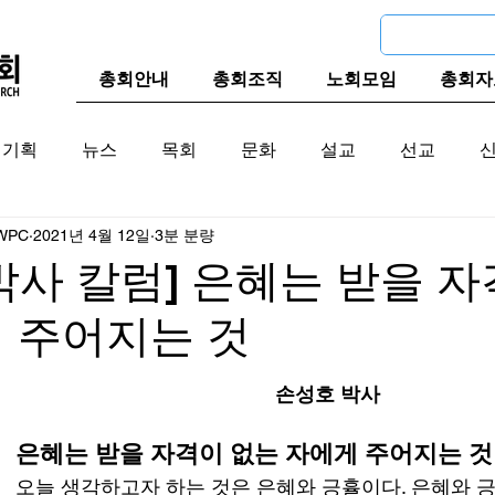
총회안내
총회조직
노회모임
총회자
기획
뉴스
목회
문화
설교
선교
WPC
2021년 4월 12일
3분 분량
교계
한국 교계
교단역사
박사 칼럼] 은혜는 받을 자
 주어지는 것
손성호 박사
은혜는 받을 자격이 없는 자에게 주어지는 것
오늘 생각하고자 하는 것은 은혜와 긍휼이다. 은혜와 긍휼