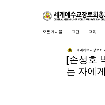
모든 게시물
교단
교육
세계예수교장로회 
커뮤니티
특집
미국 
[손성호 
는 자에게