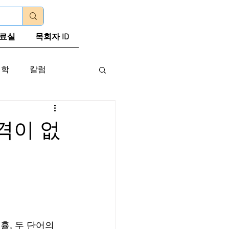
로그인
료실
목회자 ID
신학
칼럼
격이 없
, 두 단어의 