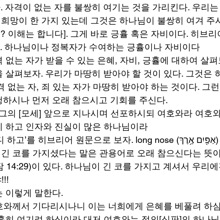
 자격이 없는 자를 불쌍히 여기는 것을 가리킨다. 우리는
데 희망이 한 가지 있는데 그것은 하나님이 불쌍히 여겨 주
는 합니다]. 그게 바로 긍휼 혹은 자비이다. 히브리어로 חמל [하
[라함] 이다. 하나님이나 정복자가 수여하는 긍휼이나 자비이다 
없는 자가 받을 수 있는 은혜, 자비, 긍휼에 대하여 살펴
 살펴보자. 우리가 마땅히 받아야 할 것이 있다. 그것은 
 없는 자, 죄 있는 자가 마땅히 받아야 하는 것이다. 그
하시나 먼저 오래 참으시고 기회를 주신다. 
께서 그의 [모세] 앞으로 지나시며 선포하시되 여호와라 여호
 하고 인자와 진실이 많은 하나님이라 
어 원문으로 보자. long nose (אַפַּ֖יִם אֶ֥רֶךְ) [아파임 아레
서 긴 코를 가지셨다는 말은 관용어로 오래 참으신다는 뜻이다
(잠 14:29)이 있다. 하나님이 긴 코를 가지고 계셔서 우리
!! 
 이렇게 말한다. 
나 여호와께서 기다리시나니 이는 너희에게 은혜를 베풀려 
휼히 여기려 하심이라 대저 여호와는 정의[심판]의 하나