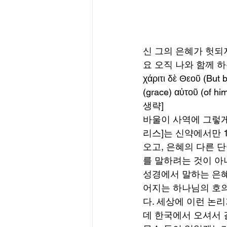
신 그의 은혜가 헛되
요 오직 나와 함께 
χάριτι δὲ Θεοῦ (But by
(grace) αὐτοῦ (of hi
생략] 
바울이 사역에 그렇게 
리스]는 신약에서만 150번 자주 나온
오고, 은혜의 다른 단어로 חסד [헤세드]라는 단어는 무려 240번 나온다.
를 말하려는 것이 아
성경에서 말하는 은혜
어지는 하나님의 호의
다. 세상에 이런 논
데 한국에서 오셔서 