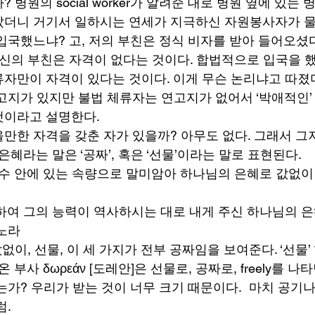
 병원의 social worker가 알려준 대로 병원 옆에 있는
더니 거기서 일하시는 연세가 지극하신 자원봉사자가 물
입국했느냐? 고, 저의 부친은 정식 비자를 받아 들어오셨
당신의 부친은 자격이 없다는 것이다. 합법적으로 입국을 했
자만이 자격이 있다는 것이다. 이게 무슨 논리냐고 따졌
가 있지만 불법 체류자는 연고지가 없어서 ‘박애적인’ (huma
이라고 설명한다. 
만한 자격을 갖춘 자가 있을까? 아무도 없다. 그래서 그
은혜라는 말은 ‘공짜’, 혹은 ‘선물’이라는 말로 표현된다. 
도 예수 안에 있는 속량으로 말미암아 하나님의 은혜로 값없이
 위하여 그의 능력이 역사하시는 대로 내게 주신 하나님의 
노라 
값없이, 선물, 이 세 가지가 전부 공짜임을 보여준다. ‘선물’
나온 부사 δωρεάν [도레안]은 선물로, 공짜로, freely를 
는가? 우리가 받는 것이 너무 크기 때문이다.  마치 공기나
. 