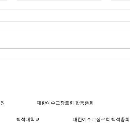
[박헌승 목사 칼럼] 소풍
[최인
ngeles, CA 90004 | T: 213-381-0082 | F: 213
학원
대한예수교장로회 합동총회
백석대학교
대한예수교장로회 백석총회