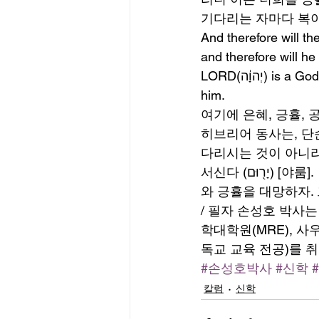
기다리는 자마다 복이
And therefore will the LORD(יְהוָה֙) wait(יְחַכֶּ֤ה), that he may be graci
and therefore will he be exalted(יָר֖וּם), that he may have merc
LORD(יְהוָ֔ה) is a God(אֱלֹהֵ֤י) of judgment:(מִשְׁפָּט֙) blessed(אַשְׁרֵ֖י) are all they that wait(ח֥וֹכֵי) for 
him. 
여기에 은혜, 긍휼, 공의, 세 가
히브리어 동사는, 단
다리시는 것이 아니라
서신다 (יָר֖וּם) [야룸].  그러므로 우리는 하나님께서 심판(מִשְׁפָּט֙)  하시기 전에 하나님의 은혜
와 긍휼을 대망하자. 그
/ 필자 손성호 박사
학대학원(MRE), 
독교 교육 전공)를 
#손성호박사
#신학
칼럼
신학