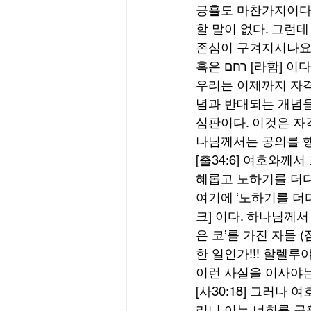
긍휼도 마찬가지이다.
할 말이 없다. 그런
존심이 구겨지시나요? 이해
혹은 רחם 
우리는 이제까지 자격 
념과 반대되는 개념을
심판이다. 이것은 자격
나님께서는 공의를 행
[출34:6] 여호와
혜롭고 노하기를 더디
여기에 ‘노하기를 더디 하고’를 히브리
크] 이다. 하나님께
은 코’를 가진 자들 
한 일인가!!! 할렐루야!
이런 사실을 이사야는
[사30:18] 그러
리니 이는 너희를 긍