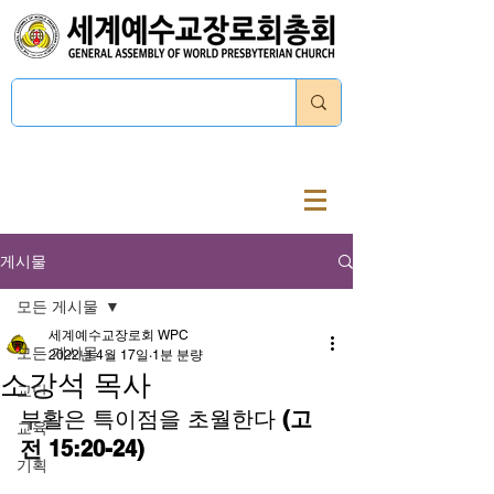
로그인
게시물
모든 게시물
세계예수교장로회 WPC
모든 게시물
2022년 4월 17일
1분 분량
소강석 목사
교단
부활은 특이점을 초월한다 
(고
교육
전 15:20-24)
기획