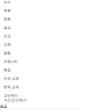
뉴스
목회
문화
설교
선교
신학
칼럼
커뮤니티
특집
미국 교계
한국 교계
교단역사
#소강석목사
설교