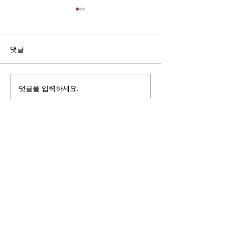
길자연 목사
김동윤 목사
쓰러지는데는 이유가 있다 (사
“거리끼는 양심의 
사기 16:4-17) #길자연목사
날 때” (골 3:18-2
댓글
사
댓글을 입력하세요.
125 S. Vermont Ave. Los Angeles,
CA 90004 | T:
213-381-0082
| F:
213-381-0010
|
office@gawpc.com
IRUS 국제개혁대학교대학원
총신대학교신학대학원