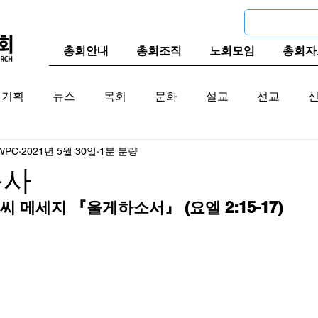
총회안내
총회조직
노회모임
총회자
기획
뉴스
목회
문화
설교
선교
WPC
2021년 5월 30일
1분 분량
교계
한국 교계
교단역사
목사
 메세지 『울게하소서』 (요엘 2:15-17)