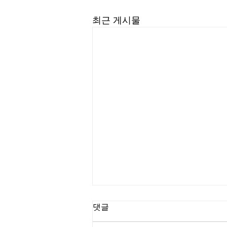
최근 게시물
길요나 목사
댓글
“한계를 넘어서는 인생을 살라” (삼