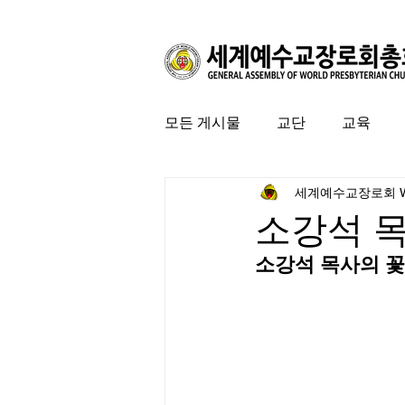
모든 게시물
교단
교육
세계예수교장로회 
커뮤니티
특집
미국 
소강석 
소강석 목사의 꽃씨