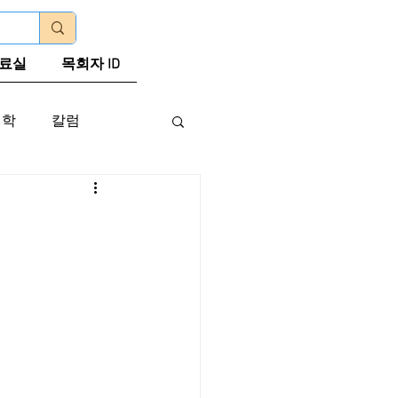
로그인
료실
목회자 ID
신학
칼럼