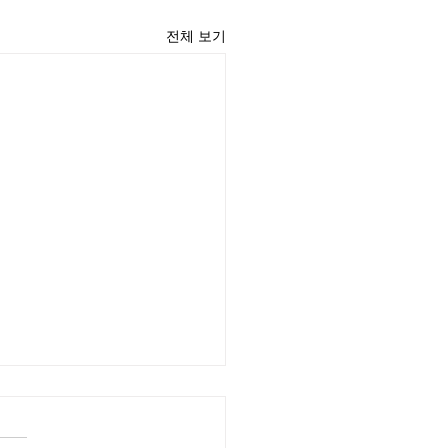
전체 보기
윤 목사
리끼는 양심의 가책이 일어날