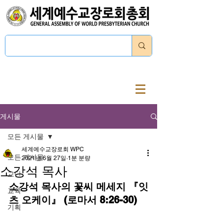
로그인
게시물
모든 게시물
세계예수교장로회 WPC
모든 게시물
2021년 6월 27일
1분 분량
소강석 목사
교단
소강석 목사의 꽃씨 메세지 『잇
교육
츠 오케이』 (로마서 8:26-30)
기획