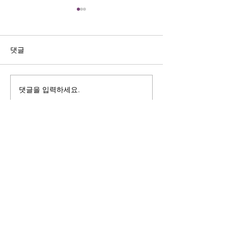
길자연 목사
김동윤 목사
쓰러지는데는 이유가 있다 (사
“거리끼는 양심의 
사기 16:4-17) #길자연목사
날 때” (골 3:18-2
댓글
사
댓글을 입력하세요.
125 S. Vermont Ave. Los Angeles,
CA 90004 | T:
213-381-0082
| F:
213-381-0010
|
office@gawpc.com
IRUS 국제개혁대학교대학원
총신대학교신학대학원