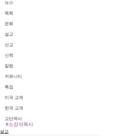
뉴스
목회
문화
설교
선교
신학
칼럼
커뮤니티
특집
미국 교계
한국 교계
교단역사
#소강석목사
설교