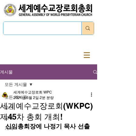
로그인
게시물
모든 게시물
세계예수교장로회 WPC
모든 게시물
2021년 6월 2일
2분 분량
세계예수교장로회(WKPC)
교단
제45차 총회 개최!
교육
신임총회장에 나정기 목사 선출
기획