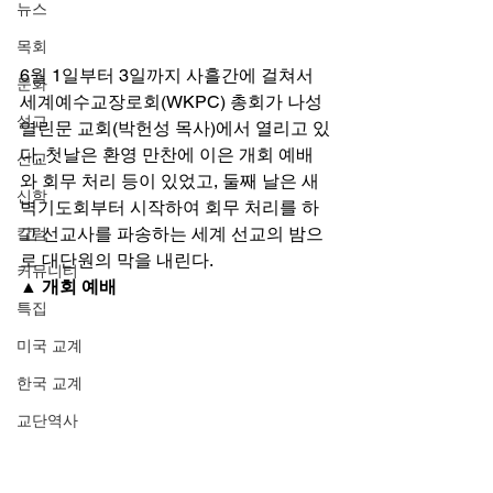
뉴스
목회
6월 1일부터 3일까지 사흘간에 걸쳐서 
문화
세계예수교장로회(WKPC) 총회가 나성
설교
열린문 교회(박헌성 목사)에서 열리고 있
다. 첫날은 환영 만찬에 이은 개회 예배
선교
와 회무 처리 등이 있었고, 둘째 날은 새
신학
벽기도회부터 시작하여 회무 처리를 하
고 선교사를 파송하는 세계 선교의 밤으
칼럼
로 대단원의 막을 내린다. 
커뮤니티
▲ 개회 예배
특집
미국 교계
한국 교계
교단역사