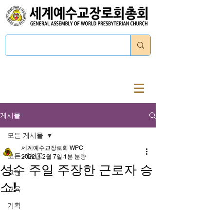
로그인
게시물
모든 게시물
세계예수교장로회 WPC
모든 게시물
2022년 2월 7일
1분 분량
성수 주일 주장한 근로자 승
교단
소!
교육
기획