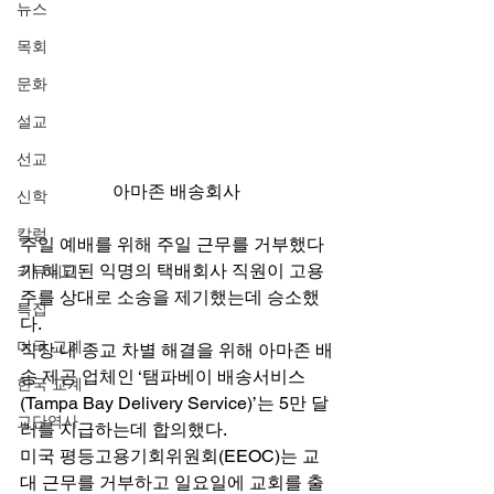
뉴스
목회
문화
설교
선교
아마존 배송회사
신학
칼럼
주일 예배를 위해 주일 근무를 거부했다
가 해고된 익명의 택배회사 직원이 고용
커뮤니티
주를 상대로 소송을 제기했는데 승소했
특집
다. 
미국 교계
직장 내 종교 차별 해결을 위해 아마존 배
송 제공 업체인 ‘탬파베이 배송서비스
한국 교계
(Tampa Bay Delivery Service)’는 5만 달
교단역사
러를 지급하는데 합의했다. 
미국 평등고용기회위원회(EEOC)는 교
대 근무를 거부하고 일요일에 교회를 출