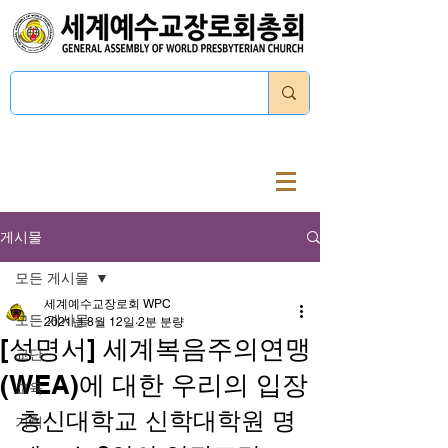
로그인
게시물
모든 게시물
세계예수교장로회 WPC
모든 게시물
2021년 8월 12일
2분 분량
[성명서] 세계복음주의연맹
교단
(WEA)에 대한 우리의 입장
교육
총신대학교 신학대학원 명
기획