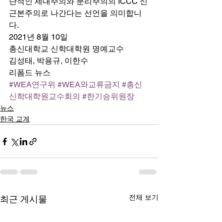
단적인 세대주의와 분리주의의 ICCC 신
근본주의로 나간다는 선언을 의미합니
다.  
2021년 8월 10일  
총신대학교 신학대학원 명예교수   
김성태, 박용규, 이한수 
리폼드 뉴스
#WEA연구위
#WEA와교류금지
#총신
신학대학원교수회의
#한기승위원장
뉴스
한국 교계
전체 보기
최근 게시물