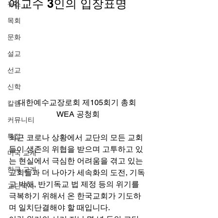
예교수 3인의 입장표명 
뉴스
목회
문화
설교
선교
신학
대한예수교장로회 제105회기 총회 
칼럼
WEA 공청회
커뮤니티
특집
최근 코로나 상황에서 교단의 모든 교회
들이 생존의 위협을 받으며 고투하고 있
미국 교계
는 현실에서 극심한 어려움을 겪고 있는 
한국 교계
교회들과 더 나아가 세속화의 도전, 기독
교 박해, 반기독교 법 제정 등의 위기를 
교단역사
극복하기 위해서 온 한국교회가 기도하
며 일치단결해야 할 때입니다.   