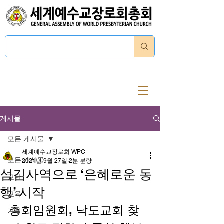
로그인
게시물
모든 게시물
세계예수교장로회 WPC
모든 게시물
2021년 9월 27일
2분 분량
섬김사역으로 ‘은혜로운 동
교단
행’ 시작
교육
총회임원회, 낙도교회 찾
기획