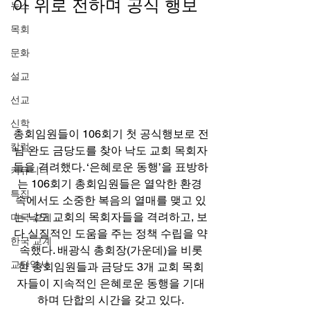
아 위로 전하며 공식 행보 
뉴스
목회
문화
설교
선교
신학
총회임원들이 106회기 첫 공식행보로 전
칼럼
남 완도 금당도를 찾아 낙도 교회 목회자
들을 격려했다. ‘은혜로운 동행’을 표방하
커뮤니티
는 106회기 총회임원들은 열악한 환경 
특집
속에서도 소중한 복음의 열매를 맺고 있
는 낙도 교회의 목회자들을 격려하고, 보
미국 교계
다 실질적인 도움을 주는 정책 수립을 약
한국 교계
속했다. 배광식 총회장(가운데)을 비롯
교단역사
한 총회임원들과 금당도 3개 교회 목회
자들이 지속적인 은혜로운 동행을 기대
하며 단합의 시간을 갖고 있다.