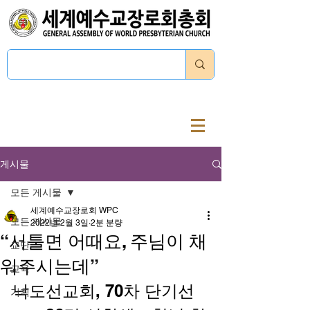
로그인
게시물
모든 게시물
세계예수교장로회 WPC
모든 게시물
2022년 2월 3일
2분 분량
“서툴면 어때요, 주님이 채
교단
워주시는데”
교육
낙도선교회, 70차 단기선
기획