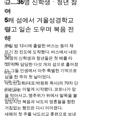
교…36명 신학생ㆍ청년 참
뉴스
여 
목회
5개 섬에서 겨울성경학교 
문화
열고 일손 도우며 복음 전
설교
해 
선교
주일 밤 12시에 출발한 버스는 동이 채 
신학
뜨기 전 진도에 도착했다. 버스에서 내린 
칼럼
36명의 신학생과 청년들은 첫 배를 타
커뮤니티
고, 각자 담당한 다섯 개의 섬으로 흩어졌
다. 그들 인생에서 아주 특별한 기억으로 
특집
남을 한 주의 첫 날이었다. 
미국 교계
낙도선교회(대표:박원희 목사)의 70차 단
기선교는 이렇게 시작됐다. 코로나가 앞
한국 교계
을 막아서고, 맹추위가 뒤에서 발목을 붙
교단역사
잡았지만 복음과 낙도의 영혼들을 향한 
거침없는 행진은 다시 이어졌다. 
새해의 첫 주를 낙도선교 훈련으로 보낸 