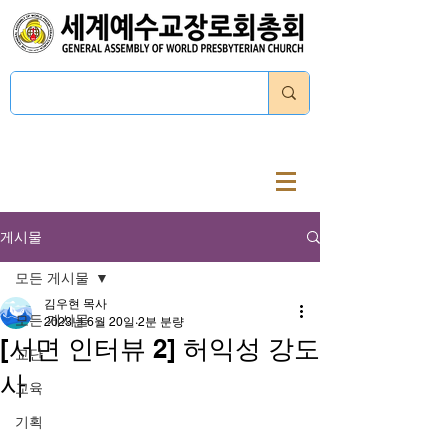
로그인
게시물
모든 게시물
김우현 목사
모든 게시물
2023년 6월 20일
2분 분량
[서면 인터뷰 2] 허익성 강도
교단
사
교육
기획