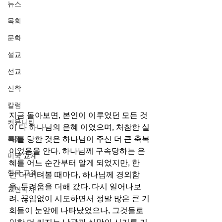
뉴스
목회
문화
설교
선교
신학
칼럼
지금 돌아보면, 본인이 이루었던 모든 것
커뮤니티
이 다 하나님의 은혜 이였으며, 처참한 실
패를 당한 것은 하나님이 주신 더 큰 축복
특집
이었음을 안다. 하나님께 구속당하는 은
미국 교계
혜를 어느 순간부터 알게 되었지만, 한 
한국 교계
번 더 버텨볼 때마다, 하나님께 경외함
을, 두려움을 더해 갔다. 다시 일어나보
교단역사
려, 끊임없이 시도하면서 정말 많은 큰 기
회들이 눈앞에 나타났었으나, 그것들로 