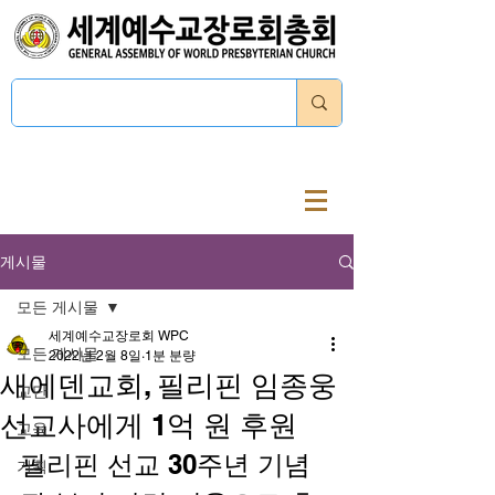
로그인
게시물
모든 게시물
세계예수교장로회 WPC
모든 게시물
2022년 2월 8일
1분 분량
새에덴교회, 필리핀 임종웅
교단
선교사에게 1억 원 후원
교육
필리핀 선교 30주년 기념
기획