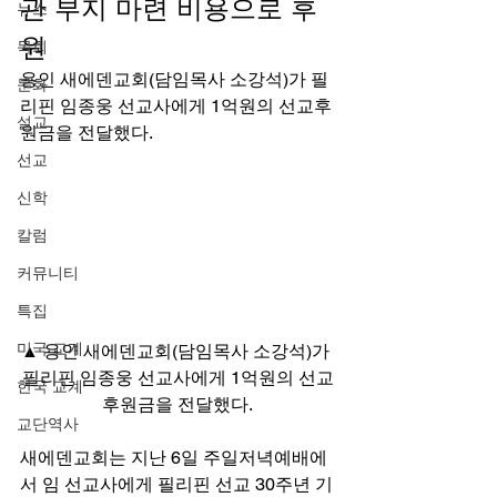
관 부지 마련 비용으로 후
뉴스
원 
목회
용인 새에덴교회(담임목사 소강석)가 필
문화
리핀 임종웅 선교사에게 1억원의 선교후
설교
원금을 전달했다. 
선교
신학
칼럼
커뮤니티
특집
미국 교계
▲ 용인 새에덴교회(담임목사 소강석)가 
필리핀 임종웅 선교사에게 1억원의 선교
한국 교계
후원금을 전달했다.
교단역사
새에덴교회는 지난 6일 주일저녁예배에
서 임 선교사에게 필리핀 선교 30주년 기