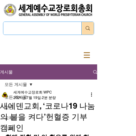
로그인
게시물
모든 게시물
세계예수교장로회 WPC
모든 게시물
2021년 7월 19일
2분 분량
새에덴교회, ‘코로나19 나눔
교단
의 불을 켜다’헌혈증 기부
교육
캠페인
기획