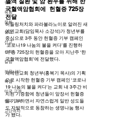
혈액 질환 및 암 환우를 위해 한
뉴스
국혈액암협회에  헌혈증 725장 
목회
전달
문화
허들링처치와 파라볼라노이로 알려진 새
에덴교회(담임목사 소강석)가 청년부를 
설교
중심으로 3주 동안 헌혈증 기부 캠페인 
선교
‘코로나19 나눔의 불을 켜다’를 진행하
신학
여 총 725장의 헌혈증을 모아 지난주 ‘한
국혈액암협회’에 전달했다.
칼럼
커뮤니티
새에덴교회 청년부(홍복기 목사)의 기획
으로 시작한 헌혈증 기부 캠페인 ‘코로나
특집
19 나눔의 불을 켜다’는 교회 내 3주간 비
미국 교계
치된 기증함에 청년들이 앞장서 헌혈증
을 기부하면서 자연스럽게 일반 성도들
한국 교계
도 자발적으로 동참하는 생명나눔 행사
교단역사
가 됐다.