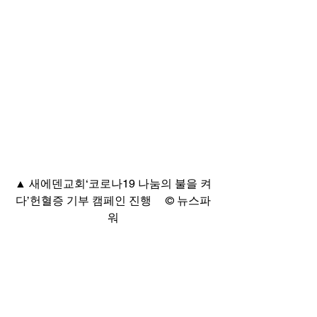
▲ 새에덴교회‘코로나19 나눔의 불을 켜
다’헌혈증 기부 캠페인 진행     © 뉴스파
워
/ 제휴=뉴스파워
#새에덴교회
#코로나19나눔의불을켜다
#한국혈액암협회
#헌혈증기부
뉴스