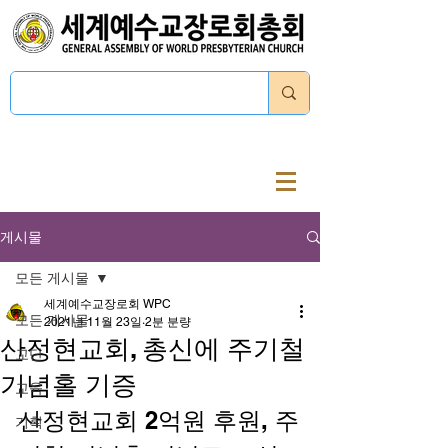
로그인
게시물
모든 게시물
세계예수교장로회 WPC
모든 게시물
2021년 11월 23일
2분 분량
산정현교회, 총신에 주기철
교단
기념홀 기증
교육
산정현교회 2억원 후원, 주
기획