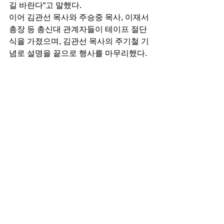
길 바란다”고 말했다. 
이어 김관선 목사와 주승중 목사, 이재서 
총장 등 총신대 관계자들이 테이프 절단
식을 가졌으며, 김관선 목사의 주기철 기
념로 설명을 끝으로 행사를 마무리했다. 
기독신문
#산정현교회
#주기철기념홀기증
교육
뉴스
목회