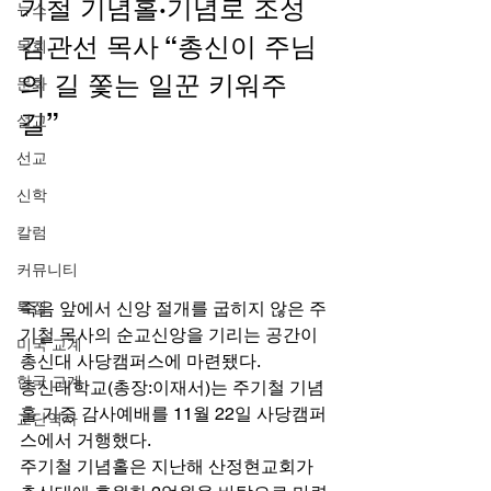
기철 기념홀·기념로 조성 
뉴스
김관선 목사 “총신이 주님
목회
의 길 쫓는 일꾼 키워주
문화
길” 
설교
선교
신학
칼럼
커뮤니티
죽음 앞에서 신앙 절개를 굽히지 않은 주
특집
기철 목사의 순교신앙을 기리는 공간이 
미국 교계
총신대 사당캠퍼스에 마련됐다. 
한국 교계
총신대학교(총장:이재서)는 주기철 기념
홀 기증 감사예배를 11월 22일 사당캠퍼
교단역사
스에서 거행했다. 
주기철 기념홀은 지난해 산정현교회가 