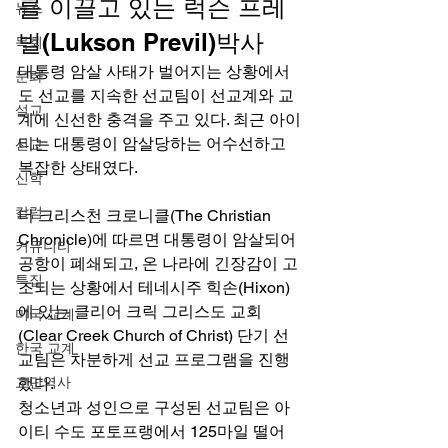
를 이끌고 있는 럭슨 프레
뉴스
빌(Lukson Previl)박사 
목회
대통령 암살 사태가 벌어지는 상황에서
문화
도 선교를 지속한 선교팀이 선교계와 교
설교
계에 신선한 충격을 주고 있다. 최근 아이
티는 대통령이 암살당하는 어수선하고 
선교
복잡한 상태였다.  
신학
칼럼
더 크리스천 크로니클(The Christian 
Chronicle)에 따르면 대통령이 암살되어 
커뮤니티
공항이 폐쇄되고, 온 나라에 긴장감이 고
특집
조되는 상황에서 테네시주 힉손(Hixon)
에 있는 클리어 크릭 그리스도 교회
미국 교계
(Clear Creek Church of Christ) 단기 선
한국 교계
교팀은 차분하게 선교 프로그램을 진행
교단역사
했다. 
청소년과 성인으로 구성된 선교팀은 아
이티 수도 포토프랭에서 125마일 떨어