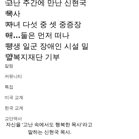
고난 주간에 만난 신현국 
뉴스
목사 
목회
자녀 다섯 중 셋 중증장
문화
애…둘은 먼저 떠나 
설교
평생 일군 장애인 시설 밀
선교
알복지재단 기부 
신학
칼럼
커뮤니티
특집
미국 교계
한국 교계
교단역사
자신을 ‘고난 속에서도 행복한 목사’라고 
말하는 신현국 목사.