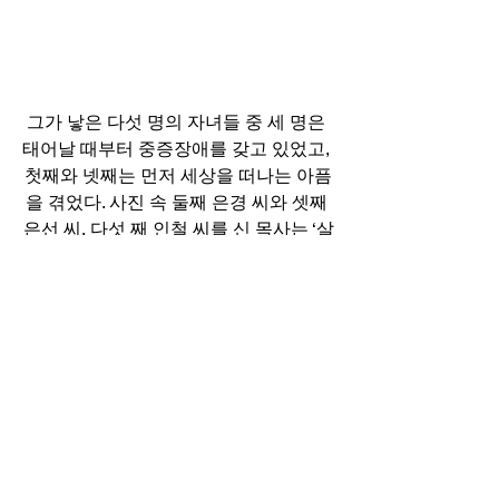
그가 낳은 다섯 명의 자녀들 중 세 명은 
태어날 때부터 중증장애를 갖고 있었고, 
첫째와 넷째는 먼저 세상을 떠나는 아픔
을 겪었다. 사진 속 둘째 은경 씨와 셋째 
은선 씨, 다섯 째 인철 씨를 신 목사는 ‘살
아남은 자녀들’이라고 표현했다.
“베다니동산은 하나님께서 시작하셔서 
키우신 곳입니다. 제가 했다고 생각하면 
아깝겠지만 하나님께서 다 하셨고 저는 
청지기였을 뿐이니까요. 드릴 수 있는 것
이 감사하고 기쁩니다.” 
자신의 인생을 ‘평온의 시기’, ‘방황의 시
기’, ‘고난의 시기’, 그리고 ‘신앙의 시
기’로 나눈 신 목사는 “이제 죽는 날까지 