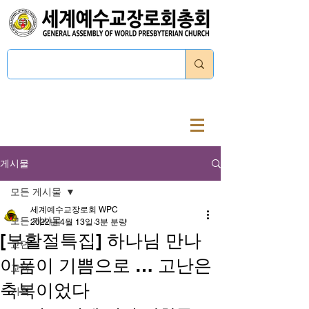
로그인
게시물
모든 게시물
세계예수교장로회 WPC
모든 게시물
2022년 4월 13일
3분 분량
[부활절특집] 하나님 만나
교단
아픔이 기쁨으로 … 고난은
교육
축복이었다
기획