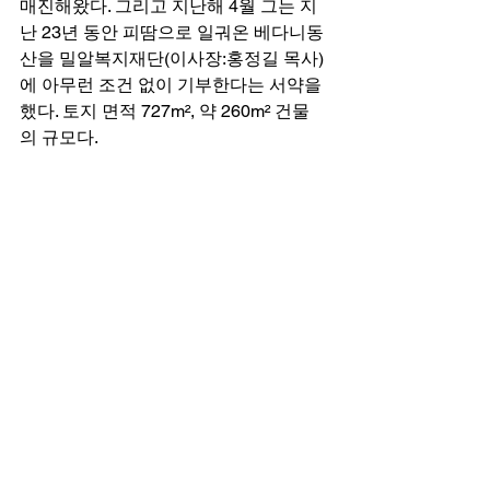
매진해왔다. 그리고 지난해 4월 그는 지
난 23년 동안 피땀으로 일궈온 베다니동
산을 밀알복지재단(이사장:홍정길 목사)
에 아무런 조건 없이 기부한다는 서약을 
했다. 토지 면적 727m², 약 260m² 건물
의 규모다. 